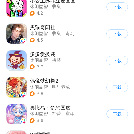
小公主苏菲亚爱画画
休闲益智
|
收集
下载
|
儿童游戏
|
卡通
4.2
黑猫奇闻社
休闲益智
|
收集
|
奇幻
下载
|
女性向
4.5
多多爱换装
休闲益智
|
换装
下载
|
儿童游戏
|
卡通
3.7
偶像梦幻祭2
休闲益智
|
明星养成
下载
|
音乐
|
偶像梦幻祭
3.9
奥比岛：梦想国度
休闲益智
|
经营
|
童年
下载
|
萌系
3.8