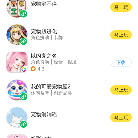
宠物消不停
马上玩
宠物超进化
马上玩
角色扮演
|
卡牌
以闪亮之名
角色扮演
|
经营
|
捏脸
下载
|
二次元
4.3
我的可爱宠物屋2
马上玩
休闲益智
|
创新品类
宠物消消谣
马上玩