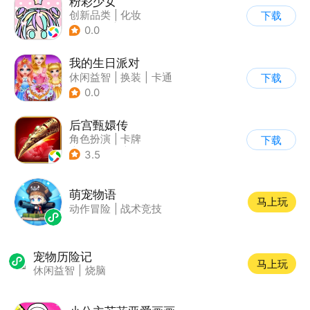
粉彩少女
创新品类
|
化妆
下载
|
女性向
|
卡通
0.0
我的生日派对
休闲益智
|
换装
|
卡通
下载
0.0
后宫甄嬛传
角色扮演
|
卡牌
下载
|
架空历史
|
甄嬛传
3.5
萌宠物语
马上玩
动作冒险
|
战术竞技
宠物历险记
马上玩
休闲益智
|
烧脑