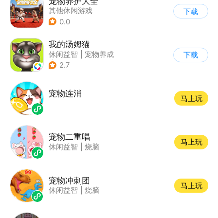
宠物养护大全
其他休闲游戏
下载
0.0
我的汤姆猫
休闲益智
|
宠物养成
下载
|
汤姆猫
|
儿童游戏
2.7
宠物连消
马上玩
宠物二重唱
马上玩
休闲益智
|
烧脑
宠物冲刺团
马上玩
休闲益智
|
烧脑