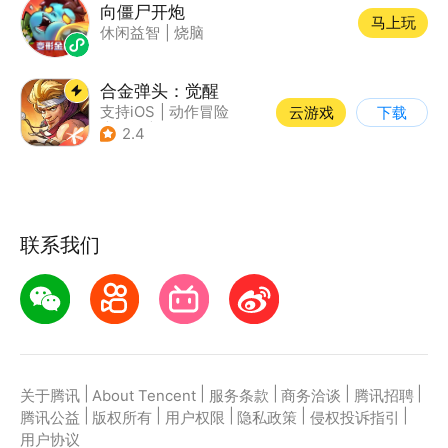
向僵尸开炮
马上玩
休闲益智
|
烧脑
合金弹头：觉醒
支持iOS
|
动作冒险
云游戏
下载
|
射击
|
街机
2.4
联系我们
|
|
|
|
|
关于腾讯
About Tencent
服务条款
商务洽谈
腾讯招聘
|
|
|
|
|
腾讯公益
版权所有
用户权限
隐私政策
侵权投诉指引
用户协议