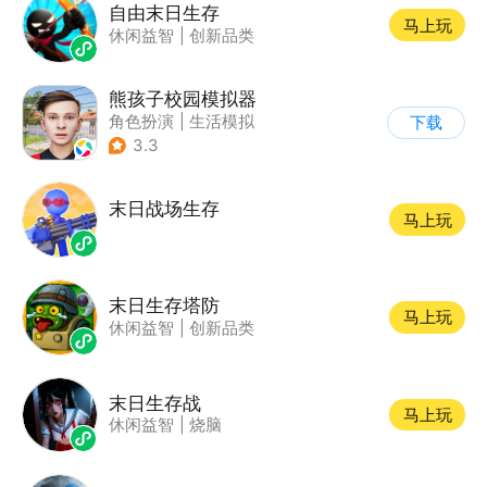
自由末日生存
马上玩
休闲益智
|
创新品类
熊孩子校园模拟器
角色扮演
|
生活模拟
下载
|
写实
3.3
末日战场生存
马上玩
末日生存塔防
马上玩
休闲益智
|
创新品类
末日生存战
马上玩
休闲益智
|
烧脑