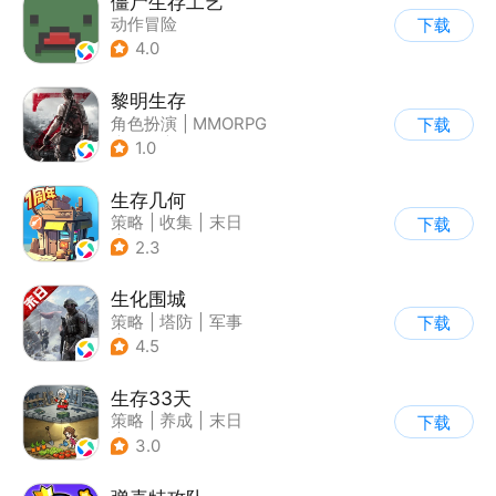
僵尸生存工艺
动作冒险
下载
4.0
黎明生存
角色扮演
|
MMORPG
下载
|
奇幻
|
废土
1.0
生存几何
策略
|
收集
|
末日
下载
|
废土
2.3
生化围城
策略
|
塔防
|
军事
下载
|
废土
4.5
生存33天
策略
|
养成
|
末日
下载
|
卡通
3.0