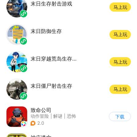
末日生存射击游戏
马上玩
末日防御生存
马上玩
末日穿越荒岛生存系统
马上玩
末日僵尸射击生存
马上玩
致命公司
动作冒险
|
解谜
|
恐怖
下载
|
欧美风
2.0