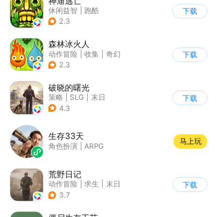
神庙逃亡
休闲益智
|
跑酷
下载
|
欧美风
|
创梦天地
2.3
森林冰火人
动作冒险
|
收集
|
奇幻
下载
|
儿童游戏
2.3
破晓的曙光
策略
|
SLG
|
末日
下载
|
写实
4.3
生存33天
马上玩
角色扮演
|
ARPG
荒野日记
动作冒险
|
求生
|
末日
下载
|
荒野日记
3.7