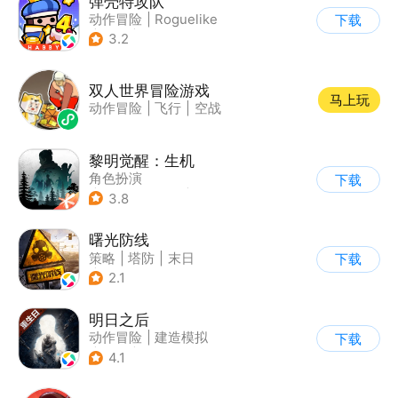
弹壳特攻队
动作冒险
|
Roguelike
下载
|
冒险
|
无双割草
3.2
双人世界冒险游戏
马上玩
动作冒险
|
飞行
|
空战
黎明觉醒：生机
角色扮演
下载
|
第三人称射击
|
探险
3.8
|
开放世界
曙光防线
策略
|
塔防
|
末日
下载
|
欧美风
2.1
明日之后
动作冒险
|
建造模拟
下载
|
丧尸
|
明日之后
4.1