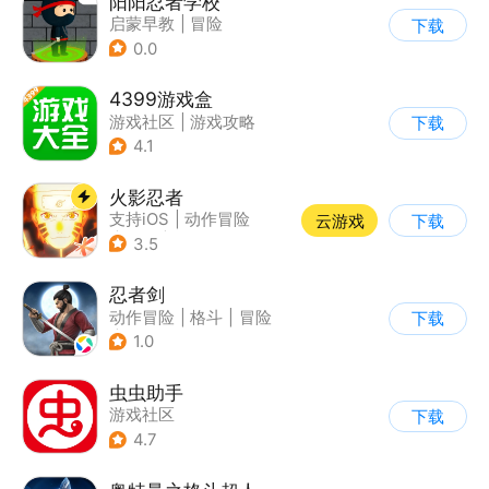
阳阳忍者学校
启蒙早教
|
冒险
下载
0.0
4399游戏盒
游戏社区
|
游戏攻略
下载
4.1
火影忍者
支持iOS
|
动作冒险
云游戏
下载
|
格斗
|
动漫改编
3.5
忍者剑
动作冒险
|
格斗
|
冒险
下载
|
动漫
1.0
虫虫助手
游戏社区
下载
4.7