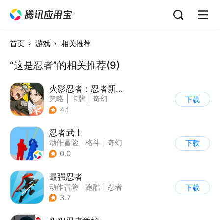
首页
游戏
相关推荐
“这是忍者”的相关推荐(9)
火影忍者：忍者新世代
策略
|
卡牌
|
奇幻
下载
|
火影
4.1
忍者武士
动作冒险
|
格斗
|
奇幻
下载
|
Q版
0.0
最强忍者
动作冒险
|
跑酷
|
忍者
下载
|
卡通
3.7