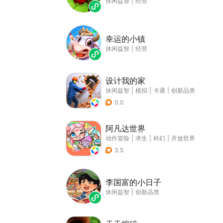
休闲益智
|
经营
幸运的小镇
休闲益智
|
经营
设计我的家
休闲益智
|
模拟
|
卡通
|
创新品类
0.0
阿凡达世界
动作冒险
|
求生
|
科幻
|
开放世界
3.5
李国富的小日子
休闲益智
|
创新品类