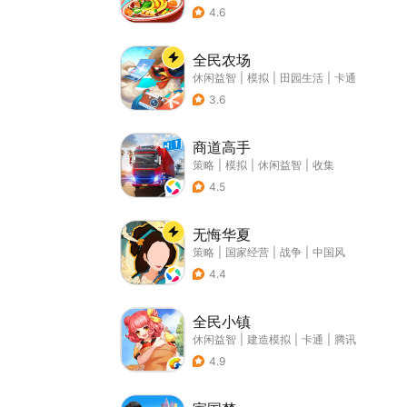
4.6
全民农场
休闲益智
|
模拟
|
田园生活
|
卡通
3.6
商道高手
策略
|
模拟
|
休闲益智
|
收集
4.5
无悔华夏
策略
|
国家经营
|
战争
|
中国风
4.4
全民小镇
休闲益智
|
建造模拟
|
卡通
|
腾讯
4.9