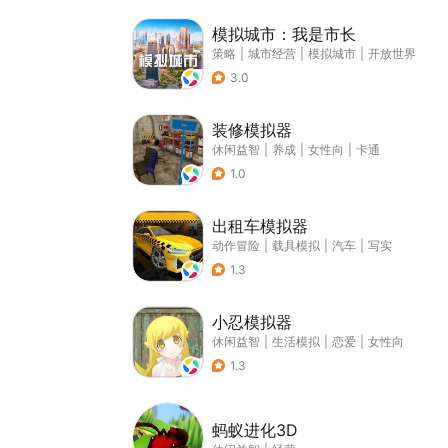
模拟城市：我是市长
策略
|
城市经营
|
模拟城市
|
开放世界
3.0
装修模拟器
休闲益智
|
养成
|
女性向
|
卡通
1.0
出租车模拟器
动作冒险
|
载具模拟
|
汽车
|
写实
1.3
小忍模拟器
休闲益智
|
生活模拟
|
恋爱
|
女性向
1.3
蚂蚁进化3D