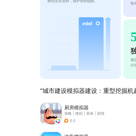
腾讯安全加持，保护你的隐私
给
稳
i
“城市建设模拟器建设：重型挖掘机起
厨房模拟器
策略
|
模拟
|
美食
|
剧情
0.0