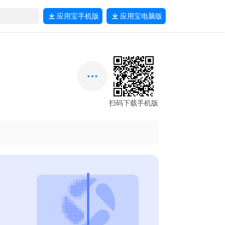
应用宝
手机版
应用宝
电脑版
扫码下载手机版