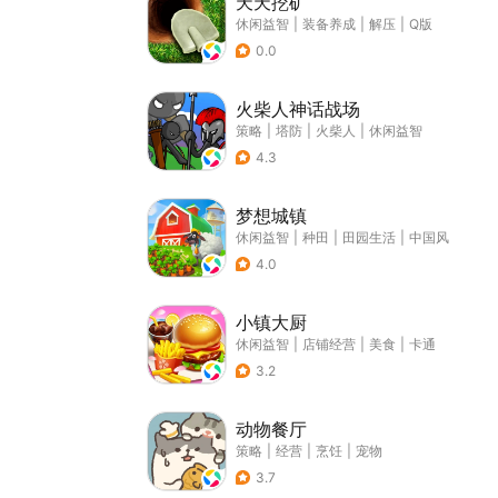
天天挖矿
休闲益智
|
装备养成
|
解压
|
Q版
0.0
火柴人神话战场
策略
|
塔防
|
火柴人
|
休闲益智
4.3
梦想城镇
休闲益智
|
种田
|
田园生活
|
中国风
4.0
小镇大厨
休闲益智
|
店铺经营
|
美食
|
卡通
3.2
动物餐厅
策略
|
经营
|
烹饪
|
宠物
3.7