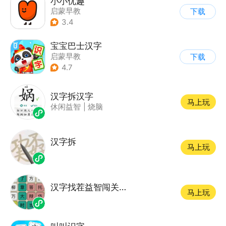
小小优趣
启蒙早教
下载
3.4
宝宝巴士汉字
启蒙早教
下载
4.7
汉字拆汉字
马上玩
休闲益智
|
烧脑
汉字拆
马上玩
汉字找茬益智闯关游戏
马上玩