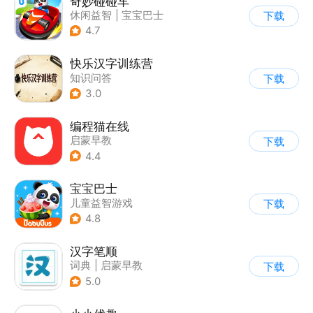
奇妙碰碰车
休闲益智
|
宝宝巴士
下载
|
儿童游戏
|
卡通
4.7
快乐汉字训练营
知识问答
下载
3.0
编程猫在线
启蒙早教
下载
4.4
宝宝巴士
儿童益智游戏
下载
|
启蒙早教
4.8
汉字笔顺
词典
|
启蒙早教
下载
5.0