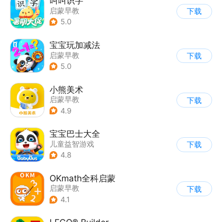
叫叫识字
启蒙早教
下载
5.0
宝宝玩加减法
启蒙早教
下载
5.0
小熊美术
启蒙早教
下载
4.9
宝宝巴士大全
儿童益智游戏
下载
|
启蒙早教
4.8
OKmath全科启蒙
启蒙早教
下载
4.1