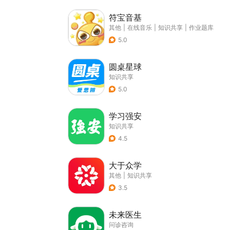
符宝音基
其他
|
在线音乐
|
知识共享
|
作业题库
5.0
圆桌星球
知识共享
5.0
学习强安
知识共享
4.5
大于众学
其他
|
知识共享
3.5
未来医生
问诊咨询