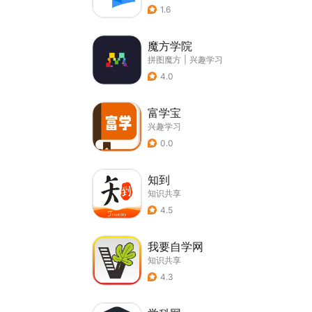
1.6
魔方学院
拼图魔方
|
兴趣学习
4.0
富学宝
兴趣学习
0.0
知到
知识共享
4.5
我要自学网
知识共享
4.3