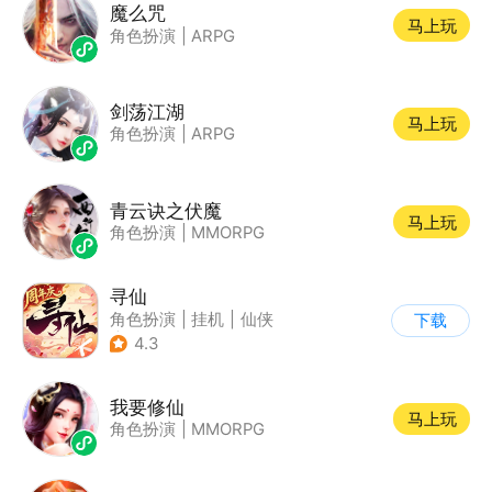
魔么咒
马上玩
角色扮演
|
ARPG
剑荡江湖
马上玩
角色扮演
|
ARPG
青云诀之伏魔
马上玩
角色扮演
|
MMORPG
寻仙
角色扮演
|
挂机
|
仙侠
下载
|
寻仙
4.3
我要修仙
马上玩
角色扮演
|
MMORPG