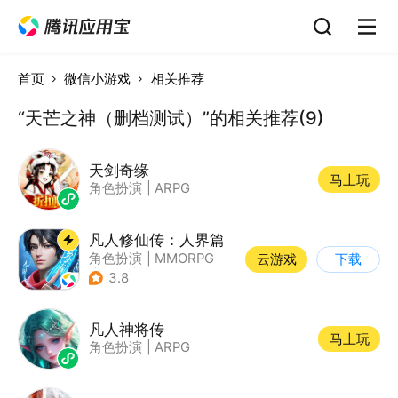
首页
微信小游戏
相关推荐
“天芒之神（删档测试）”的相关推荐(9)
天剑奇缘
马上玩
角色扮演
|
ARPG
凡人修仙传：人界篇
角色扮演
|
MMORPG
云游戏
下载
|
仙侠
|
开放世界
3.8
凡人神将传
马上玩
角色扮演
|
ARPG