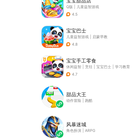
宝宝甜品店
Q版
|
儿童益智游戏
4.5
宝宝巴士
儿童益智游戏
|
启蒙早教
4.8
宝宝手工零食
休闲益智
|
烹饪
|
宝宝巴士
|
学习教育
4.7
甜品大王
动作冒险
|
跑酷
风暴迷城
角色扮演
|
ARPG