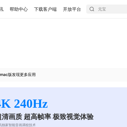
讯
帮助中心
下载客户端
开放平台
mac版发现更多应用
4K 240Hz
超清画质 超高帧率 极致视觉体验
讯独家智能音画调校技术