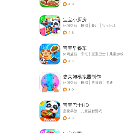
4.9
宝宝小厨房
休闲益智
|
模拟
|
餐厅
|
宝宝巴士
4.3
宝宝早餐车
休闲益智
|
烹饪
|
宝宝巴士
|
儿童游戏
4.5
史莱姆模拟器制作
休闲益智
|
模拟
|
史莱姆
|
卡通
3.0
宝宝巴士HD
启蒙早教
|
儿童益智游戏
4.8