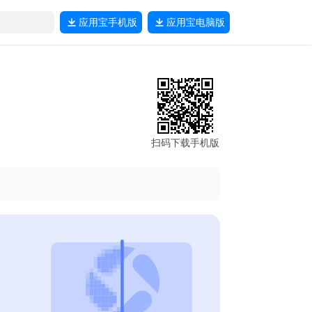
应用宝
手机版
应用宝
电脑版
扫码下载手机版