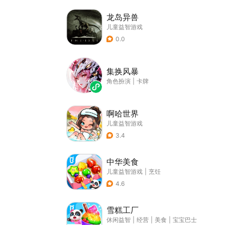
龙岛异兽
儿童益智游戏
0.0
集换风暴
角色扮演
|
卡牌
啊哈世界
儿童益智游戏
3.4
中华美食
儿童益智游戏
|
烹饪
4.6
雪糕工厂
休闲益智
|
经营
|
美食
|
宝宝巴士