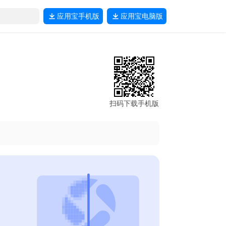
应用宝
手机版
应用宝
电脑版
扫码下载手机版