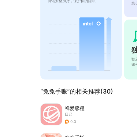
腾讯安全加持，保护你的隐私
给
独
账
“兔兔手账”的相关推荐(30)
祥爱馨程
日记
0.0