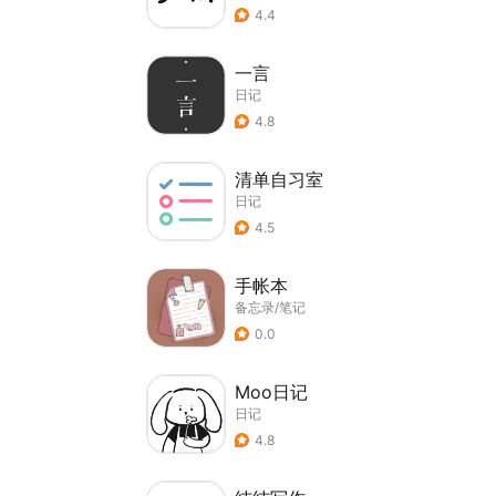
4.4
一言
日记
4.8
清单自习室
日记
4.5
手帐本
备忘录/笔记
0.0
Moo日记
日记
4.8