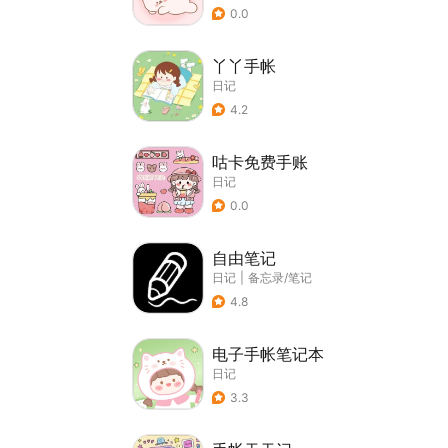
0.0
丫丫手帐
日记
4.2
咕卡免费手账
日记
0.0
自由笔记
日记
|
备忘录/笔记
4.8
电子手帐笔记本
日记
3.3