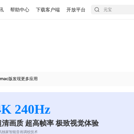
讯
帮助中心
下载客户端
开放平台
mac版发现更多应用
4K 240Hz
超清画质 超高帧率 极致视觉体验
讯独家智能音画调校技术