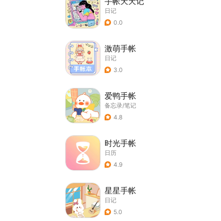
手帐天天记
日记
0.0
激萌手帐
日记
3.0
爱鸭手帐
备忘录/笔记
4.8
时光手帐
日历
4.9
星星手帐
日记
5.0