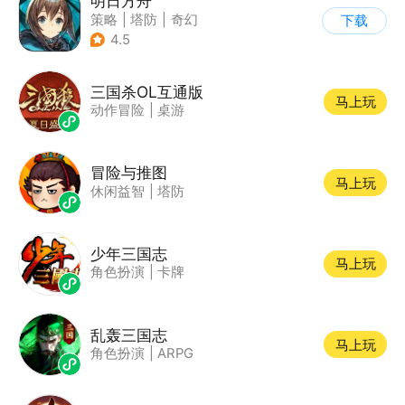
明日方舟
策略
|
塔防
|
奇幻
下载
|
废土
4.5
三国杀OL互通版
马上玩
动作冒险
|
桌游
冒险与推图
马上玩
休闲益智
|
塔防
少年三国志
马上玩
角色扮演
|
卡牌
乱轰三国志
马上玩
角色扮演
|
ARPG