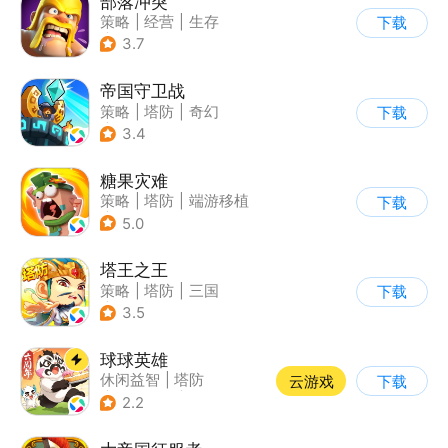
部落冲突
策略
|
经营
|
生存
下载
|
部落冲突
3.7
帝国守卫战
策略
|
塔防
|
奇幻
下载
|
卡通
3.4
糖果灾难
策略
|
塔防
|
端游移植
下载
|
卡通
5.0
塔王之王
策略
|
塔防
|
三国
下载
|
卡通
3.5
球球英雄
休闲益智
|
塔防
云游戏
下载
|
战术竞技
|
创酷
2.2