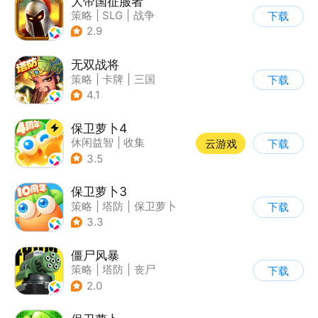
大帝国征服者
策略
|
SLG
|
战争
下载
|
帝国时代
2.9
无双战将
策略
|
卡牌
|
三国
下载
|
中国风
4.1
保卫萝卜4
休闲益智
|
收集
云游戏
下载
|
保卫萝卜
|
童年
3.5
保卫萝卜3
策略
|
塔防
|
保卫萝卜
下载
|
卡通
3.3
僵尸风暴
策略
|
塔防
|
丧尸
下载
|
卡通
2.0