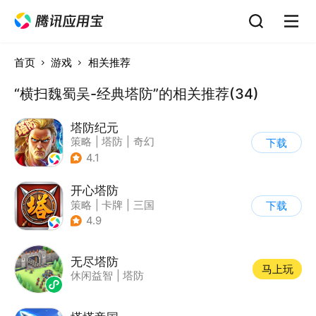
首页
游戏
相关推荐
“横扫魏蜀吴-经典塔防”的相关推荐(34)
塔防纪元
策略
|
塔防
|
奇幻
下载
|
欧美风
4.1
开心塔防
策略
|
卡牌
|
三国
下载
|
中国风
4.9
无尽塔防
马上玩
休闲益智
|
塔防