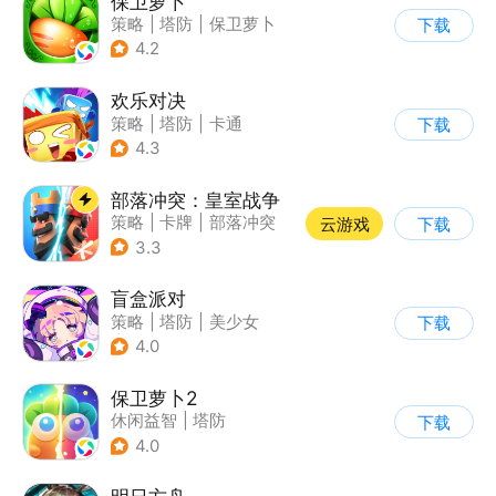
保卫萝卜
策略
|
塔防
|
保卫萝卜
下载
|
卡通
4.2
欢乐对决
策略
|
塔防
|
卡通
下载
|
卡牌
4.3
部落冲突：皇室战争
策略
|
卡牌
|
部落冲突
云游戏
下载
|
卡通
3.3
盲盒派对
策略
|
塔防
|
美少女
下载
|
卡通
4.0
保卫萝卜2
休闲益智
|
塔防
下载
|
保卫萝卜
|
凯罗天下
4.0