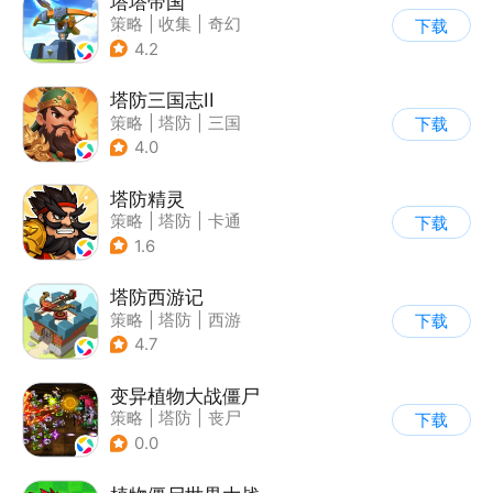
塔塔帝国
策略
|
收集
|
奇幻
下载
|
卡通
4.2
塔防三国志II
策略
|
塔防
|
三国
下载
|
卡通
4.0
塔防精灵
策略
|
塔防
|
卡通
下载
|
自走棋
1.6
塔防西游记
策略
|
塔防
|
西游
下载
|
萌系
4.7
变异植物大战僵尸
策略
|
塔防
|
丧尸
下载
|
卡通
0.0