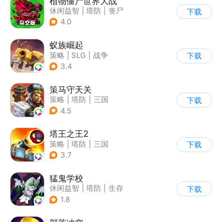
植物僵尸世界大战
休闲益智
|
塔防
|
丧尸
下载
|
卡通
4.0
蚁族崛起
策略
|
SLG
|
战争
下载
|
卡通
3.4
策马守天关
策略
|
塔防
|
三国
下载
|
写实
4.5
塔王之王2
策略
|
塔防
|
三国
下载
|
中国风
3.7
猛鬼学校
休闲益智
|
塔防
|
生存
下载
|
暗黑
1.8