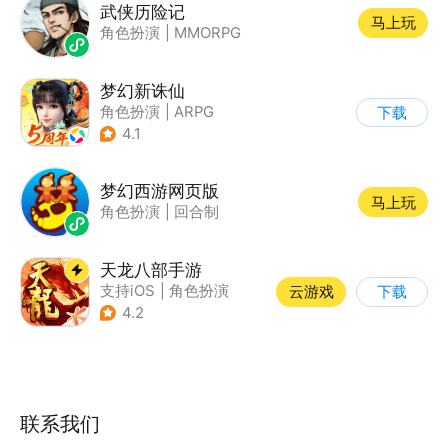
武侠历险记
马上玩
角色扮演
|
MMORPG
梦幻新诛仙
角色扮演
|
ARPG
下载
|
仙侠
|
诛仙
4.1
梦幻西游网页版
马上玩
角色扮演
|
回合制
天龙八部手游
支持iOS
|
角色扮演
云游戏
下载
|
MMORPG
|
武侠
4.2
联系我们