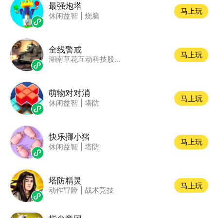
最强炮塔
马上玩
休闲益智
|
烧脑
全线警戒
马上玩
湖南草花互动科技股份公司
萌物对对消
马上玩
休闲益智
|
塔防
快乐挪小猪
马上玩
休闲益智
|
塔防
塔防精灵
马上玩
动作冒险
|
战术竞技