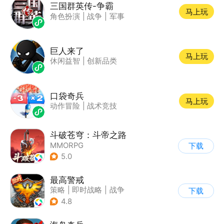
三国群英传-争霸
马上玩
角色扮演
|
战争
|
军事
巨人来了
马上玩
休闲益智
|
创新品类
口袋奇兵
马上玩
动作冒险
|
战术竞技
斗破苍穹：斗帝之路
MMORPG
下载
5.0
最高警戒
策略
|
即时战略
|
战争
下载
|
红警
4.8