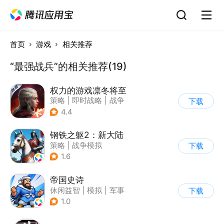
首页
游戏
相关推荐
“最强战兵”的相关推荐(19)
权力的游戏凛冬将至
策略
|
即时战略
|
战争
下载
|
权利的游戏
4.4
钢铁之躯2：新大陆
策略
|
战争模拟
下载
|
中世纪
|
欧美风
1.6
帝国史诗
休闲益智
|
模拟
|
军事
下载
|
卡通
1.0