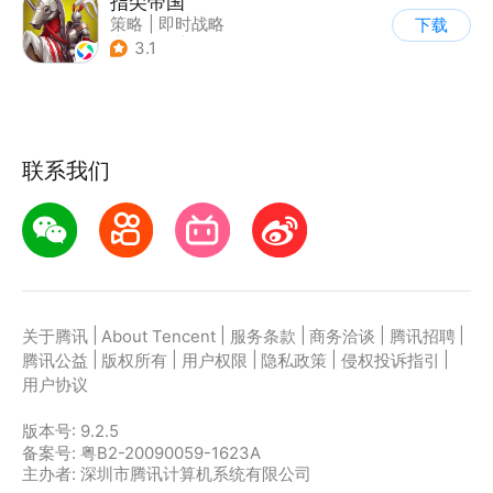
指尖帝国
策略
|
即时战略
下载
|
中世纪
|
SLG
3.1
联系我们
|
|
|
|
|
关于腾讯
About Tencent
服务条款
商务洽谈
腾讯招聘
|
|
|
|
|
腾讯公益
版权所有
用户权限
隐私政策
侵权投诉指引
用户协议
版本号:
9.2.5
备案号: 粤B2-20090059-1623A
主办者: 深圳市腾讯计算机系统有限公司