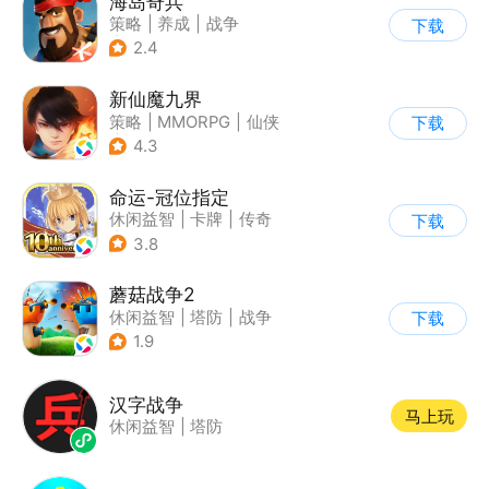
海岛奇兵
策略
|
养成
|
战争
下载
|
Q版
2.4
新仙魔九界
策略
|
MMORPG
|
仙侠
下载
|
卡通
4.3
命运-冠位指定
休闲益智
|
卡牌
|
传奇
下载
|
命运
3.8
蘑菇战争2
休闲益智
|
塔防
|
战争
下载
|
战术竞技
1.9
汉字战争
马上玩
休闲益智
|
塔防