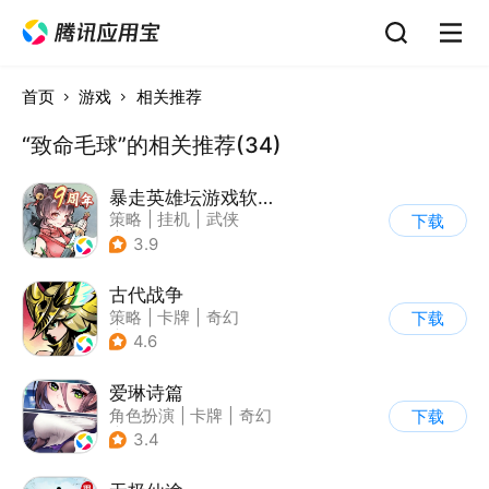
首页
游戏
相关推荐
“致命毛球”的相关推荐(34)
暴走英雄坛游戏软件V1.0
策略
|
挂机
|
武侠
下载
|
剧情
3.9
古代战争
策略
|
卡牌
|
奇幻
下载
|
卡通
4.6
爱琳诗篇
角色扮演
|
卡牌
|
奇幻
下载
|
美少女
3.4