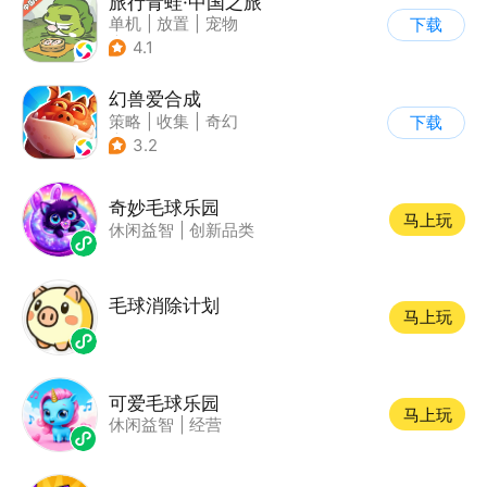
旅行青蛙·中国之旅
单机
|
放置
|
宠物
下载
|
中国风
4.1
幻兽爱合成
策略
|
收集
|
奇幻
下载
|
卡通
3.2
奇妙毛球乐园
马上玩
休闲益智
|
创新品类
毛球消除计划
马上玩
可爱毛球乐园
马上玩
休闲益智
|
经营