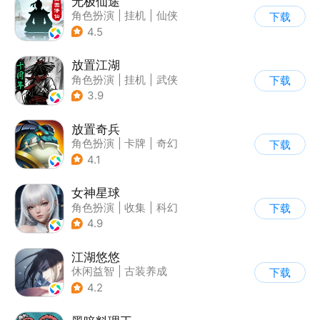
无极仙途
角色扮演
|
挂机
|
仙侠
下载
|
文字游戏
4.5
放置江湖
角色扮演
|
挂机
|
武侠
下载
|
文字游戏
3.9
放置奇兵
角色扮演
|
卡牌
|
奇幻
下载
|
欧美风
4.1
女神星球
角色扮演
|
收集
|
科幻
下载
|
捏脸
4.9
江湖悠悠
休闲益智
|
古装养成
下载
|
田园生活
|
剧情
4.2