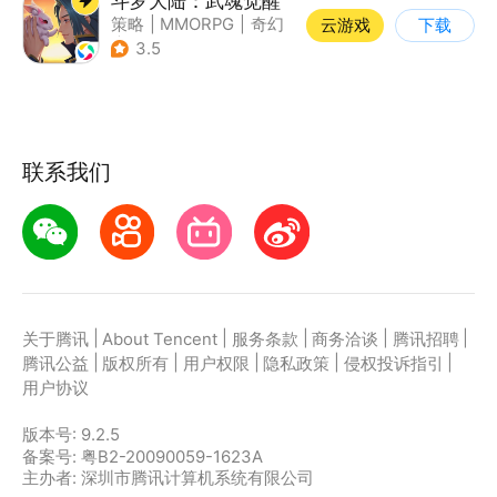
斗罗大陆：武魂觉醒
策略
|
MMORPG
|
奇幻
云游戏
下载
|
斗罗大陆
3.5
联系我们
|
|
|
|
|
关于腾讯
About Tencent
服务条款
商务洽谈
腾讯招聘
|
|
|
|
|
腾讯公益
版权所有
用户权限
隐私政策
侵权投诉指引
用户协议
版本号:
9.2.5
备案号: 粤B2-20090059-1623A
主办者: 深圳市腾讯计算机系统有限公司