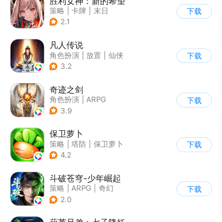
胜利女神：新的希望
策略
|
卡牌
|
末日
下载
|
美少女
2.1
凡人传说
角色扮演
|
放置
|
仙侠
下载
|
文字游戏
3.2
奇迹之剑
角色扮演
|
ARPG
下载
|
传奇
|
奇迹MU
3.9
保卫萝卜
策略
|
塔防
|
保卫萝卜
下载
|
卡通
4.2
斗破苍穹-少年崛起
策略
|
ARPG
|
奇幻
下载
|
斗破苍穹
2.0