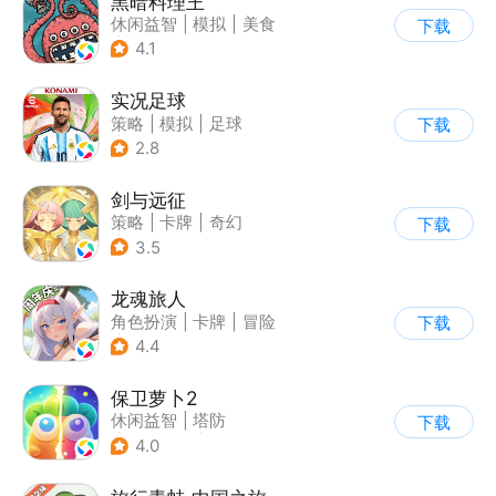
黑暗料理王
休闲益智
|
模拟
|
美食
下载
|
卡通
4.1
实况足球
策略
|
模拟
|
足球
下载
|
实况足球
2.8
剑与远征
策略
|
卡牌
|
奇幻
下载
|
动漫
3.5
龙魂旅人
角色扮演
|
卡牌
|
冒险
下载
|
美少女
4.4
保卫萝卜2
休闲益智
|
塔防
下载
|
保卫萝卜
|
飞鱼
4.0