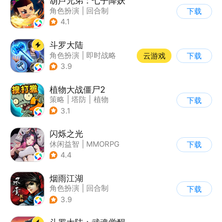
葫芦兄弟：七子降妖
角色扮演
|
回合制
下载
|
动漫改编
|
葫芦娃
4.1
斗罗大陆
角色扮演
|
即时战略
云游戏
下载
|
小说改编
|
斗罗大陆
3.9
植物大战僵尸2
策略
|
塔防
|
植物
下载
|
植物大战僵尸
3.1
闪烁之光
休闲益智
|
MMORPG
下载
|
仙侠
|
美少女
4.4
烟雨江湖
角色扮演
|
回合制
下载
|
武侠
|
中国风
3.9