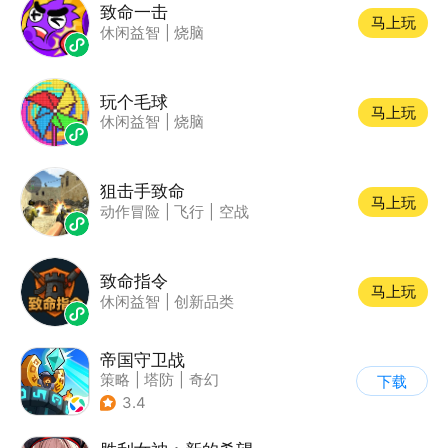
致命一击
马上玩
休闲益智
|
烧脑
玩个毛球
马上玩
休闲益智
|
烧脑
狙击手致命
马上玩
动作冒险
|
飞行
|
空战
致命指令
马上玩
休闲益智
|
创新品类
帝国守卫战
策略
|
塔防
|
奇幻
下载
|
卡通
3.4