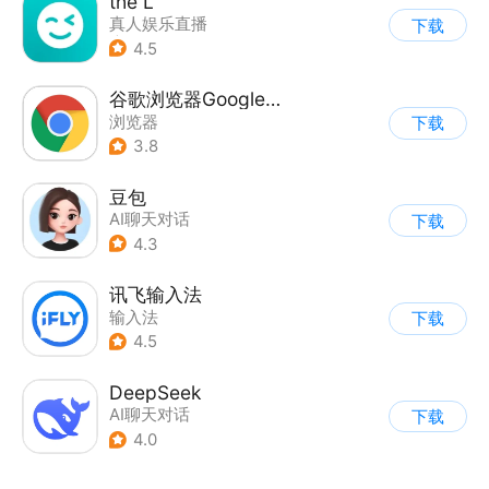
the L
真人娱乐直播
下载
|
兴趣社区
4.5
谷歌浏览器Google Chrome
浏览器
下载
3.8
豆包
AI聊天对话
下载
4.3
讯飞输入法
输入法
下载
4.5
DeepSeek
AI聊天对话
下载
4.0