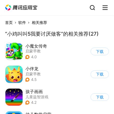
首页
软件
相关推荐
“小鸡叫叫5我要讨厌做客”的相关推荐(27)
小魔女传奇
启蒙早教
下载
|
儿童益智游戏
4.0
小伴龙
启蒙早教
下载
4.5
孩子画画
儿童益智游戏
下载
|
启蒙早教
4.2