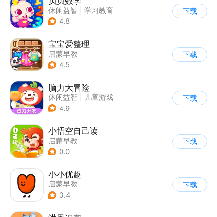
贝贝数学
休闲益智
|
学习教育
下载
|
儿童游戏
4.8
宝宝爱整理
启蒙早教
下载
|
儿童益智游戏
4.5
脑力大冒险
休闲益智
|
儿童游戏
下载
|
卡通
|
学习教育
4.9
小悟空自己读
启蒙早教
下载
0.0
小小优趣
启蒙早教
下载
3.4