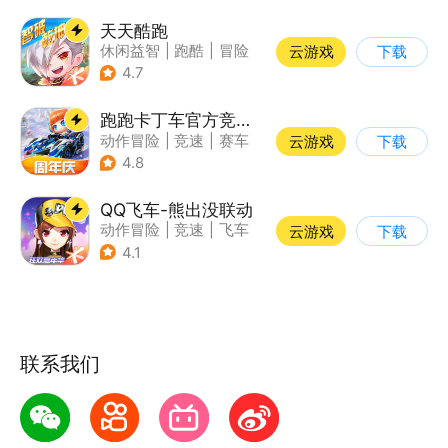
天天酷跑
休闲益智
|
跑酷
|
冒险
云游戏
下载
|
萌系
4.7
跑跑卡丁车官方竞速版
动作冒险
|
竞速
|
赛车
云游戏
下载
|
跑跑卡丁车
4.8
QQ飞车-熊出没联动
动作冒险
|
竞速
|
飞车
云游戏
下载
|
漂移
4.1
联系我们