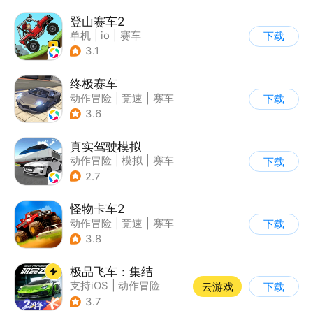
登山赛车2
单机
|
io
|
赛车
下载
|
欧美风
3.1
终极赛车
动作冒险
|
竞速
|
赛车
下载
3.6
真实驾驶模拟
动作冒险
|
模拟
|
赛车
下载
|
漂移
2.7
怪物卡车2
动作冒险
|
竞速
|
赛车
下载
|
卡通
3.8
极品飞车：集结
支持iOS
|
动作冒险
云游戏
下载
|
竞速
|
赛车
3.7