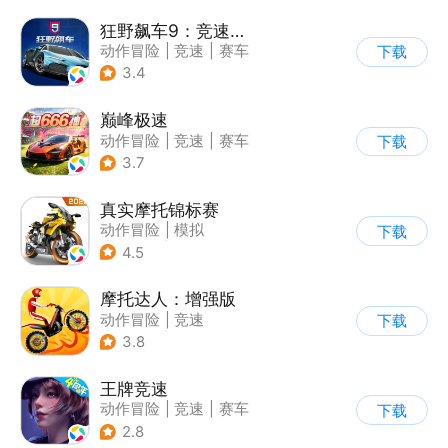
狂野飙车9：竞速传奇
动作冒险
|
竞速
|
赛车
下载
|
狂野飙车
3.4
巅峰极速
动作冒险
|
竞速
|
赛车
下载
|
漂移
3.7
真实摩托锦标赛
动作冒险
|
模拟
下载
|
摩托车
|
写实
4.5
摩托达人：增强版
动作冒险
|
竞速
下载
|
摩托车
|
卡通
3.8
王牌竞速
动作冒险
|
竞速
|
赛车
下载
|
漂移
2.8