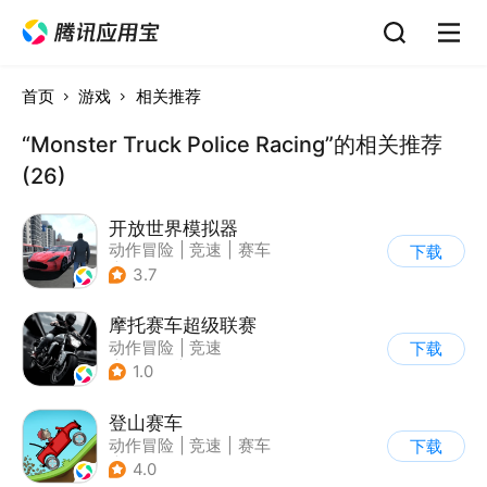
首页
游戏
相关推荐
“Monster Truck Police Racing”的相关推荐
(26)
开放世界模拟器
动作冒险
|
竞速
|
赛车
下载
|
开放世界
3.7
摩托赛车超级联赛
动作冒险
|
竞速
下载
|
摩托车
|
挑战赛
1.0
登山赛车
动作冒险
|
竞速
|
赛车
下载
|
卡通
4.0