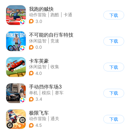
我跑的贼快
动作冒险
|
跑酷
|
卡通
下载
3.0
不可能的自行车特技
休闲益智
|
竞速
下载
|
自行车
|
写实
0.0
卡车英豪
休闲益智
|
收集
下载
4.0
手动挡停车场3
单机
|
模拟
|
赛车
下载
|
开放世界
3.4
极限飞车
动作冒险
|
通关
下载
|
摩托车
|
横版过关
4.5