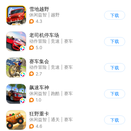
雪地越野
休闲益智
|
越野
下载
|
横版过关
4.3
老司机停车场
动作冒险
|
竞速
|
赛车
下载
|
写实
5.0
赛车集会
动作冒险
|
竞速
|
赛车
下载
|
写实
2.7
飙速车神
休闲益智
|
跑酷
|
赛车
下载
|
漂移
1.0
狂野重卡
休闲益智
|
通关
|
赛车
下载
4.6