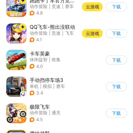
跑跑卡丁车官方竞速版
动作冒险
|
竞速
|
赛车
云游戏
下载
|
跑跑卡丁车
4.8
QQ飞车-熊出没联动
动作冒险
|
竞速
|
飞车
云游戏
下载
|
漂移
4.1
卡车英豪
休闲益智
|
收集
下载
4.0
手动挡停车场3
单机
|
模拟
|
赛车
下载
|
开放世界
3.4
极限飞车
动作冒险
|
通关
下载
|
摩托车
|
横版过关
4.5