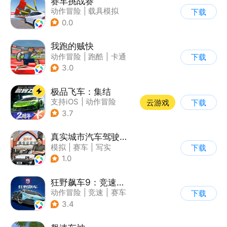
赛车挑战赛
动作冒险
|
载具模拟
下载
|
汽车
|
写实
0.0
我跑的贼快
动作冒险
|
跑酷
|
卡通
下载
3.0
极品飞车：集结
支持iOS
|
动作冒险
云游戏
下载
|
竞速
|
赛车
3.7
真实城市汽车驾驶3D
模拟
|
赛车
|
写实
下载
|
收集
1.0
狂野飙车9：竞速传奇
动作冒险
|
竞速
|
赛车
下载
|
狂野飙车
3.4