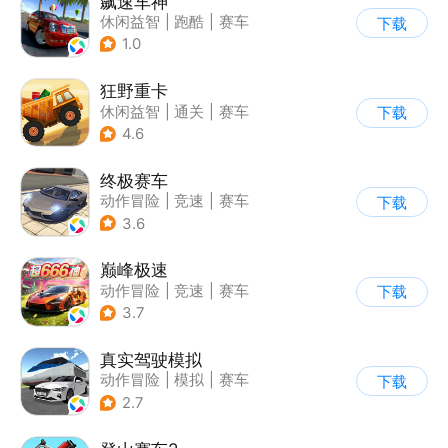
飙速车神
休闲益智
|
跑酷
|
赛车
下载
|
漂移
1.0
狂野重卡
休闲益智
|
通关
|
赛车
下载
4.6
终极赛车
动作冒险
|
竞速
|
赛车
下载
3.6
巅峰极速
动作冒险
|
竞速
|
赛车
下载
|
漂移
3.7
真实驾驶模拟
动作冒险
|
模拟
|
赛车
下载
|
漂移
2.7