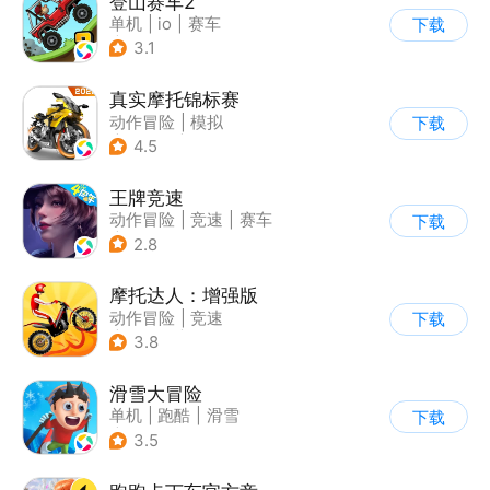
登山赛车2
单机
|
io
|
赛车
下载
|
欧美风
3.1
真实摩托锦标赛
动作冒险
|
模拟
下载
|
摩托车
|
写实
4.5
王牌竞速
动作冒险
|
竞速
|
赛车
下载
|
漂移
2.8
摩托达人：增强版
动作冒险
|
竞速
下载
|
摩托车
|
卡通
3.8
滑雪大冒险
单机
|
跑酷
|
滑雪
下载
|
游道易
3.5