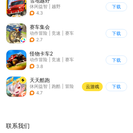
雪地越野
休闲益智
|
越野
下载
|
横版过关
4.3
赛车集会
动作冒险
|
竞速
|
赛车
下载
|
写实
2.7
怪物卡车2
动作冒险
|
竞速
|
赛车
下载
|
卡通
3.8
天天酷跑
休闲益智
|
跑酷
|
冒险
云游戏
下载
|
萌系
4.7
联系我们