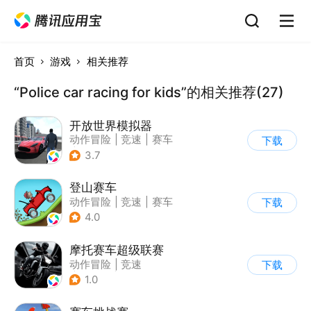
首页
游戏
相关推荐
“Police car racing for kids”的相关推荐(27)
开放世界模拟器
动作冒险
|
竞速
|
赛车
下载
|
开放世界
3.7
登山赛车
动作冒险
|
竞速
|
赛车
下载
|
卡通
4.0
摩托赛车超级联赛
动作冒险
|
竞速
下载
|
摩托车
|
挑战赛
1.0