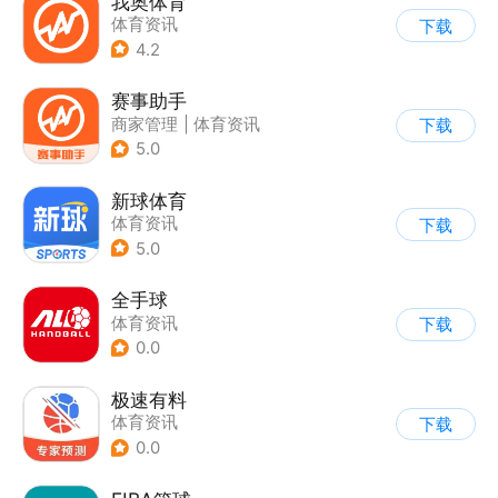
我奥体育
体育资讯
下载
4.2
赛事助手
商家管理
|
体育资讯
下载
5.0
新球体育
体育资讯
下载
5.0
全手球
体育资讯
下载
0.0
极速有料
体育资讯
下载
0.0