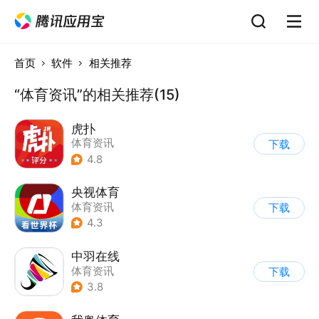
首页
软件
相关推荐
“体育资讯”的相关推荐(15)
虎扑
体育资讯
下载
4.8
央视体育
体育资讯
下载
4.3
中羽在线
体育资讯
下载
3.8