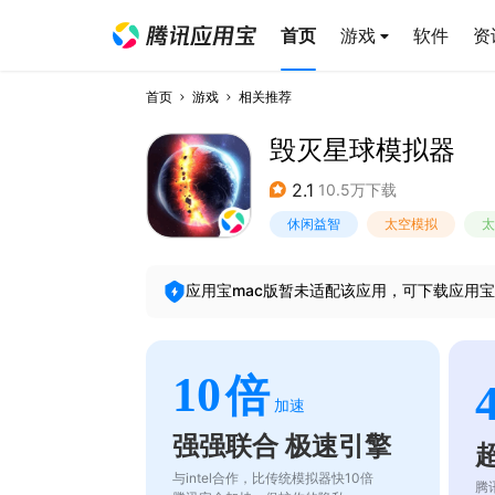
首页
游戏
软件
资
首页
游戏
相关推荐
毁灭星球模拟器
2.1
10.5万下载
休闲益智
太空模拟
太
应用宝mac版暂未适配该应用，可下载应用宝
10
倍
加速
强强联合 极速引擎
与intel合作，比传统模拟器快10倍
腾