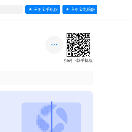
应用宝
手机版
应用宝
电脑版
扫码下载手机版