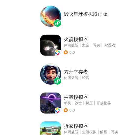
毁灭星球模拟器正版
火箭模拟器
休闲益智
|
太空
|
写实
|
62游戏
0.0
方舟幸存者
休闲益智
|
经营
摧毁模拟器
单机
|
沙盒
|
解压
|
开放世界
0.0
拆家模拟器
休闲益智
|
生活模拟
|
解压
|
写实