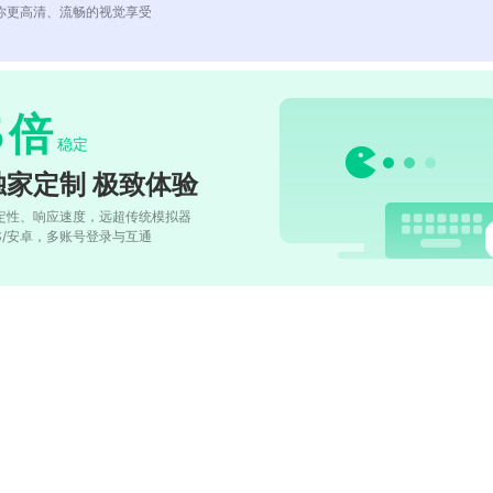
你更高清、流畅的视觉享受
5
倍
稳定
独家定制 极致体验
定性、响应速度，远超传统模拟器
OS/安卓，多账号登录与互通