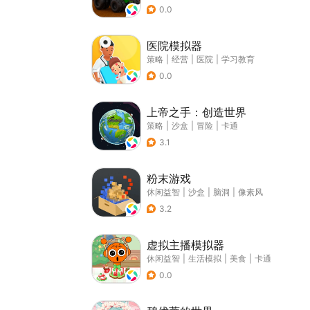
0.0
医院模拟器
策略
|
经营
|
医院
|
学习教育
0.0
上帝之手：创造世界
策略
|
沙盒
|
冒险
|
卡通
3.1
粉末游戏
休闲益智
|
沙盒
|
脑洞
|
像素风
3.2
虚拟主播模拟器
休闲益智
|
生活模拟
|
美食
|
卡通
0.0