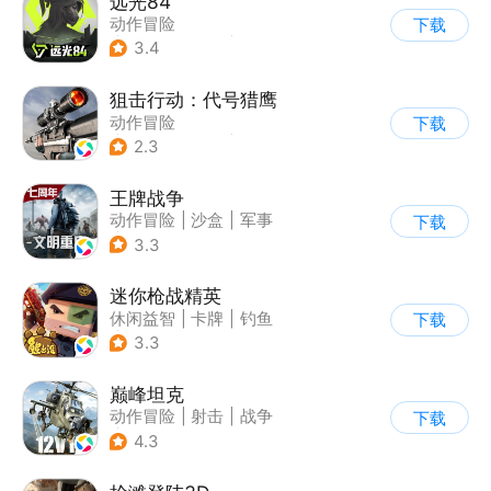
远光84
动作冒险
下载
|
第一人称射击
|
枪战
3.4
|
战术竞技
狙击行动：代号猎鹰
动作冒险
下载
|
第一人称射击
|
枪战
2.3
|
写实
王牌战争
动作冒险
|
沙盒
|
军事
下载
|
开放世界
3.3
迷你枪战精英
休闲益智
|
卡牌
|
钓鱼
下载
|
童年
3.3
巅峰坦克
动作冒险
|
射击
|
战争
下载
|
战术竞技
4.3