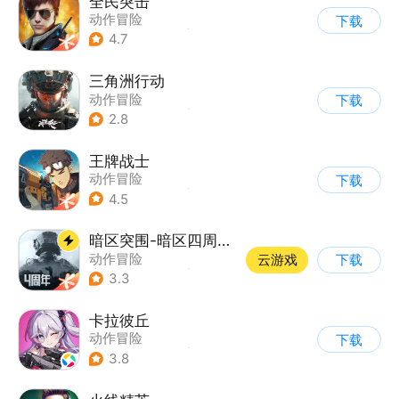
全民突击
动作冒险
下载
|
第三人称射击
|
枪战
4.7
|
战术竞技
三角洲行动
动作冒险
下载
|
第一人称射击
|
枪战
2.8
|
战术竞技
王牌战士
动作冒险
下载
|
第一人称射击
|
枪战
4.5
|
5v5
暗区突围-暗区四周年开启
动作冒险
云游戏
下载
|
第一人称射击
|
枪战
3.3
|
逃离塔科夫
卡拉彼丘
动作冒险
下载
|
第三人称射击
|
枪战
3.8
|
战术竞技