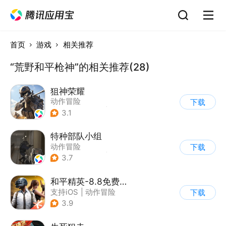
首页
游戏
相关推荐
“荒野和平枪神”的相关推荐(28)
狙神荣耀
动作冒险
下载
|
第一人称射击
|
枪战
3.1
|
写实
特种部队小组
动作冒险
下载
|
第一人称射击
|
枪战
3.7
|
写实
和平精英-8.8免费领20连抽
支持iOS
|
动作冒险
下载
|
PvP
|
枪战
3.9