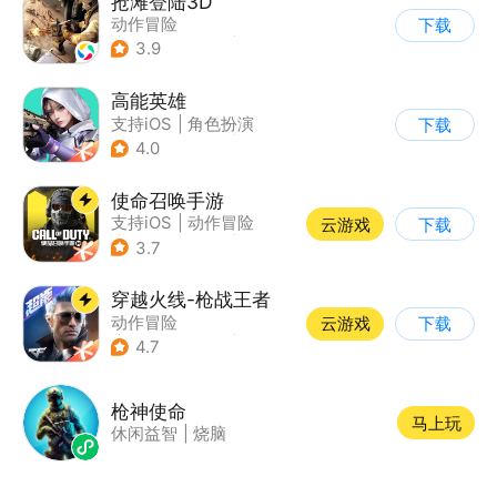
抢滩登陆3D
动作冒险
下载
|
第一人称射击
|
枪战
3.9
|
抢滩登陆
高能英雄
支持iOS
|
角色扮演
下载
|
第三人称射击
|
科幻
4.0
使命召唤手游
支持iOS
|
动作冒险
云游戏
下载
|
第一人称射击
|
军事
3.7
穿越火线-枪战王者
动作冒险
云游戏
下载
|
第一人称射击
|
枪战
4.7
|
穿越火线
枪神使命
马上玩
休闲益智
|
烧脑