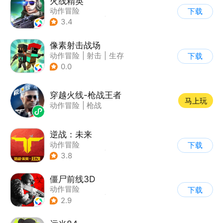
火线精英
动作冒险
下载
|
第一人称射击
|
枪战
3.4
|
写实
像素射击战场
动作冒险
|
射击
|
生存
下载
|
像素风
0.0
穿越火线-枪战王者
马上玩
动作冒险
|
枪战
逆战：未来
动作冒险
下载
|
第一人称射击
|
科幻
3.8
|
战术竞技
僵尸前线3D
动作冒险
下载
|
第三人称射击
|
末日
2.9
|
写实