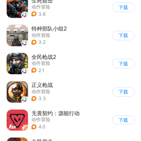
生死狙击
动作冒险
下载
|
第一人称射击
|
枪战
3.6
|
战术竞技
特种部队小组2
动作冒险
下载
|
第一人称射击
|
枪战
3.2
|
写实
全民枪战2
动作冒险
下载
|
第一人称射击
|
枪战
2.1
|
二次元
正义枪战
动作冒险
下载
|
第一人称射击
|
枪战
3.3
|
战术竞技
无畏契约：源能行动
动作冒险
下载
|
第一人称射击
|
枪战
4.0
|
5v5