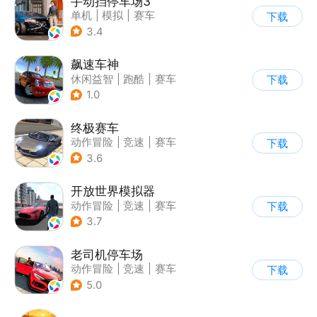
手动挡停车场3
单机
|
模拟
|
赛车
下载
|
开放世界
3.4
飙速车神
休闲益智
|
跑酷
|
赛车
下载
|
漂移
1.0
终极赛车
动作冒险
|
竞速
|
赛车
下载
3.6
开放世界模拟器
动作冒险
|
竞速
|
赛车
下载
|
开放世界
3.7
老司机停车场
动作冒险
|
竞速
|
赛车
下载
|
写实
5.0