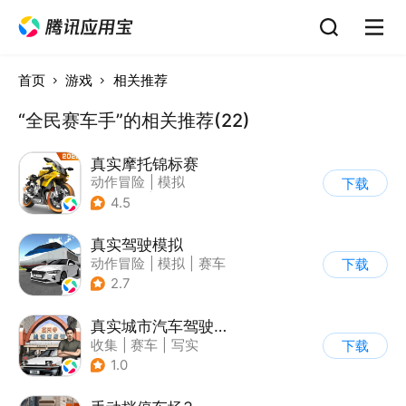
首页
游戏
相关推荐
“全民赛车手”的相关推荐(22)
真实摩托锦标赛
动作冒险
|
模拟
下载
|
摩托车
|
写实
4.5
真实驾驶模拟
动作冒险
|
模拟
|
赛车
下载
|
漂移
2.7
真实城市汽车驾驶3D
收集
|
赛车
|
写实
下载
|
竞速
1.0