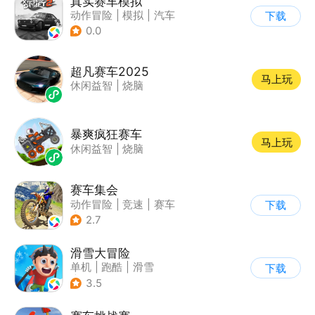
真实赛车模拟
动作冒险
|
模拟
|
汽车
下载
|
漂移
0.0
超凡赛车2025
马上玩
休闲益智
|
烧脑
暴爽疯狂赛车
马上玩
休闲益智
|
烧脑
赛车集会
动作冒险
|
竞速
|
赛车
下载
|
写实
2.7
滑雪大冒险
单机
|
跑酷
|
滑雪
下载
|
游道易
3.5