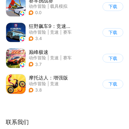
赛车挑战赛
动作冒险
|
载具模拟
下载
|
汽车
|
写实
0.0
狂野飙车9：竞速传奇
动作冒险
|
竞速
|
赛车
下载
|
狂野飙车
3.4
巅峰极速
动作冒险
|
竞速
|
赛车
下载
|
漂移
3.7
摩托达人：增强版
动作冒险
|
竞速
下载
|
摩托车
|
卡通
3.8
联系我们