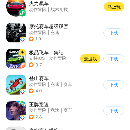
火力飙车
马上玩
动作冒险
|
战术竞技
摩托赛车超级联赛
动作冒险
|
竞速
下载
|
摩托车
|
挑战赛
1.0
极品飞车：集结
支持iOS
|
动作冒险
云游戏
下载
|
竞速
|
赛车
3.7
登山赛车
动作冒险
|
竞速
|
赛车
下载
|
卡通
4.0
王牌竞速
动作冒险
|
竞速
|
赛车
下载
|
漂移
2.8