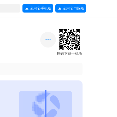
应用宝
手机版
应用宝
电脑版
扫码下载手机版