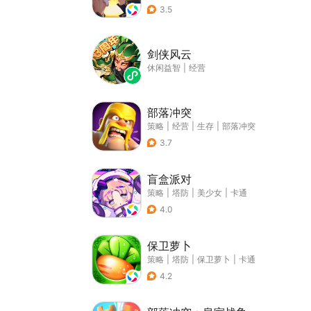
3.5
剑侠风云
休闲益智
|
经营
部落冲突
策略
|
经营
|
生存
|
部落冲突
3.7
盲盒派对
策略
|
塔防
|
美少女
|
卡通
4.0
保卫萝卜
策略
|
塔防
|
保卫萝卜
|
卡通
4.2