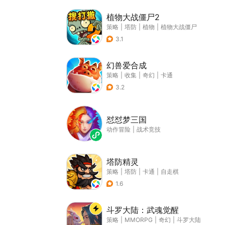
植物大战僵尸2
策略
|
塔防
|
植物
|
植物大战僵尸
3.1
幻兽爱合成
策略
|
收集
|
奇幻
|
卡通
3.2
怼怼梦三国
动作冒险
|
战术竞技
塔防精灵
策略
|
塔防
|
卡通
|
自走棋
1.6
斗罗大陆：武魂觉醒
策略
|
MMORPG
|
奇幻
|
斗罗大陆