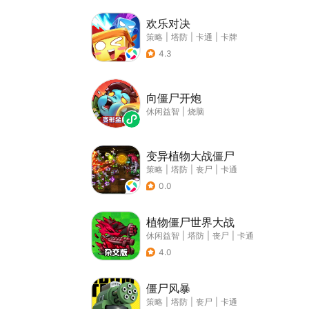
欢乐对决
策略
|
塔防
|
卡通
|
卡牌
4.3
向僵尸开炮
休闲益智
|
烧脑
变异植物大战僵尸
策略
|
塔防
|
丧尸
|
卡通
0.0
植物僵尸世界大战
休闲益智
|
塔防
|
丧尸
|
卡通
4.0
僵尸风暴
策略
|
塔防
|
丧尸
|
卡通