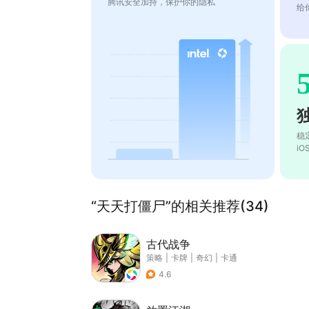
腾讯安全加持，保护你的隐私
给
稳
i
“天天打僵尸”的相关推荐(34)
古代战争
策略
|
卡牌
|
奇幻
|
卡通
4.6