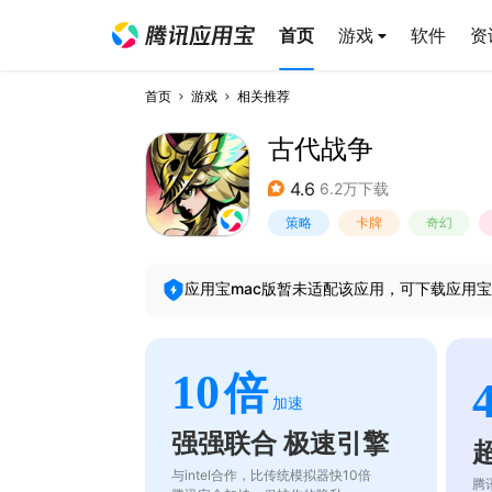
首页
游戏
软件
资
首页
游戏
相关推荐
古代战争
4.6
6.2万下载
策略
卡牌
奇幻
应用宝mac版暂未适配该应用，可下载应用宝
10
倍
加速
强强联合 极速引擎
与intel合作，比传统模拟器快10倍
腾