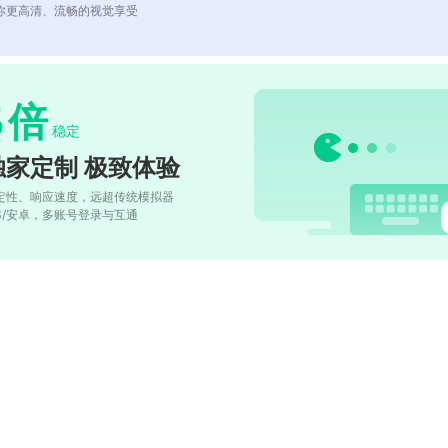
你更高清、流畅的视觉享受
5
倍
稳定
独家定制 极致体验
定性、响应速度，远超传统模拟器
OS/安卓，多账号登录与互通