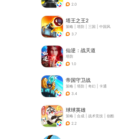
2.0
塔王之王2
策略
|
塔防
|
三国
|
中国风
3.7
仙逆：战天道
塔防
1.0
帝国守卫战
策略
|
塔防
|
奇幻
|
卡通
3.4
球球英雄
策略
|
合成
|
战术竞技
|
创酷
2.2