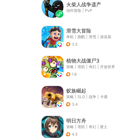
火柴人战争遗产
动作冒险
|
PvP
滑雪大冒险
单机
|
跑酷
|
滑雪
|
游道易
3.5
植物大战僵尸3
策略
|
塔防
|
奇幻
|
开放世界
1.8
蚁族崛起
策略
|
SLG
|
战争
|
卡通
3.4
明日方舟
策略
|
塔防
|
奇幻
|
废土
4.5