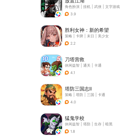
放置江湖
角色扮演
|
挂机
|
武侠
|
文字游戏
3.9
胜利女神：新的希望
策略
|
卡牌
|
末日
|
美少女
2.2
刀塔营救
休闲益智
|
通关
|
卡通
4.1
塔防三国志II
策略
|
塔防
|
三国
|
卡通
4.0
猛鬼学校
休闲益智
|
塔防
|
生存
|
暗黑
1.8