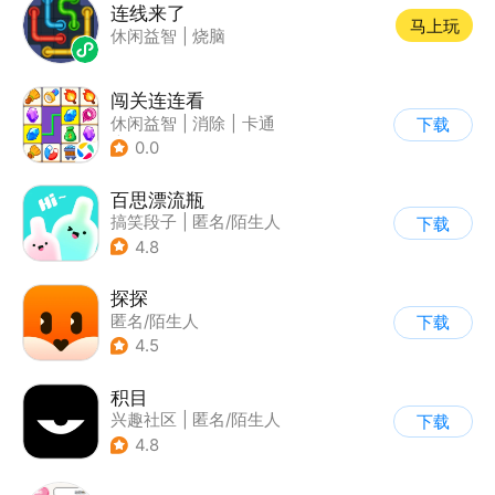
连线来了
马上玩
休闲益智
|
烧脑
闯关连连看
休闲益智
|
消除
|
卡通
下载
|
连线
0.0
百思漂流瓶
搞笑段子
|
匿名/陌生人
下载
4.8
探探
匿名/陌生人
下载
4.5
积目
兴趣社区
|
匿名/陌生人
下载
4.8