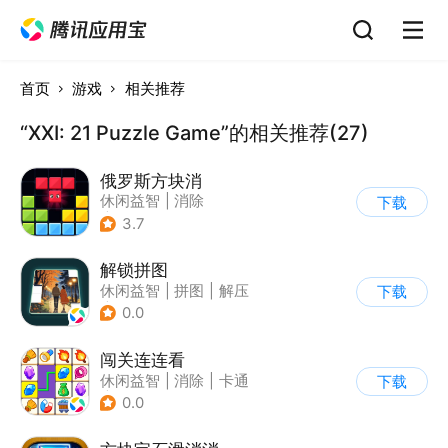
首页
游戏
相关推荐
“XXI: 21 Puzzle Game”的相关推荐(27)
俄罗斯方块消
休闲益智
|
消除
下载
|
俄罗斯方块
3.7
解锁拼图
休闲益智
|
拼图
|
解压
下载
|
清新
0.0
闯关连连看
休闲益智
|
消除
|
卡通
下载
|
连线
0.0