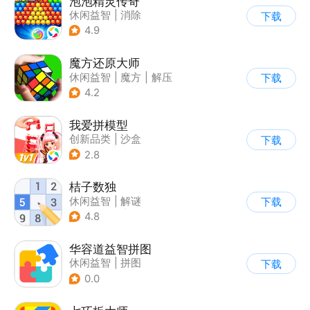
泡泡精灵传奇
休闲益智
|
消除
下载
|
泡泡龙
|
卡通
4.9
魔方还原大师
休闲益智
|
魔方
|
解压
下载
|
脑洞
4.2
我爱拼模型
创新品类
|
沙盒
下载
|
像素风
|
休闲益智
2.8
桔子数独
休闲益智
|
解谜
下载
|
学习教育
|
数独
4.8
华容道益智拼图
休闲益智
|
拼图
下载
0.0