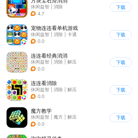
方块宝石滑消消
休闲益智
|
消除
下载
4.7
宠物连连看单机游戏
休闲益智
|
消除
|
卡通
下载
|
连线
0.0
连连看经典消消
休闲益智
|
消除
|
解压
下载
|
清新
0.0
连连看消除
休闲益智
|
消除
|
解压
下载
|
挑战破纪录
0.0
魔方教学
休闲益智
|
魔方
|
解压
下载
|
学习教育
0.0