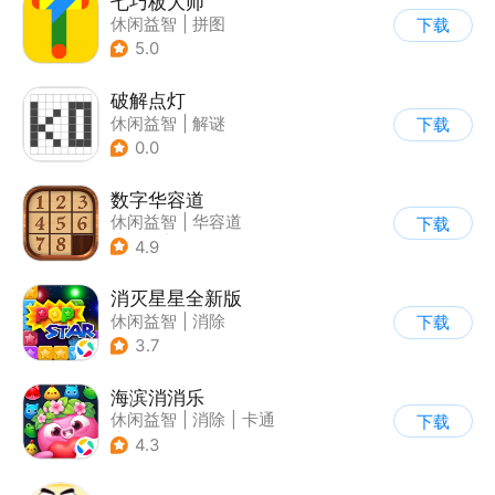
七巧板大师
休闲益智
|
拼图
下载
5.0
破解点灯
休闲益智
|
解谜
下载
0.0
数字华容道
休闲益智
|
华容道
下载
|
烧脑
|
多比特
4.9
消灭星星全新版
休闲益智
|
消除
下载
3.7
海滨消消乐
休闲益智
|
消除
|
卡通
下载
|
乐元素
4.3