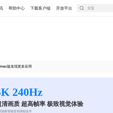
讯
帮助中心
下载客户端
开放平台
mac版发现更多应用
4K 240Hz
超清画质 超高帧率 极致视觉体验
讯独家智能音画调校技术