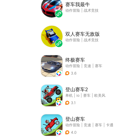
赛车我最牛
动作冒险
|
战术竞技
双人赛车无敌版
动作冒险
|
战术竞技
终极赛车
动作冒险
|
竞速
|
赛车
3.6
登山赛车2
单机
|
io
|
赛车
|
欧美风
3.1
登山赛车
动作冒险
|
竞速
|
赛车
|
卡通
4.0