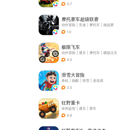
3.7
摩托赛车超级联赛
动作冒险
|
竞速
|
摩托车
|
挑战赛
1.0
极限飞车
动作冒险
|
通关
|
摩托车
|
横版过关
4.5
滑雪大冒险
单机
|
跑酷
|
滑雪
|
游道易
3.5
狂野重卡
休闲益智
|
通关
|
赛车
4.6