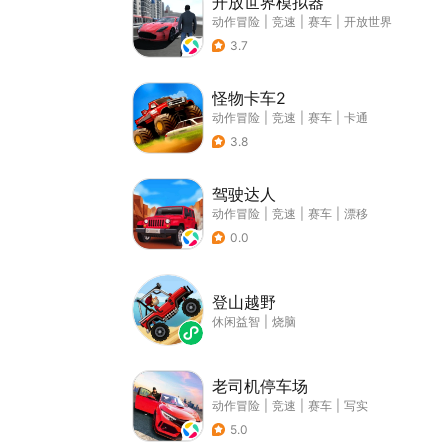
开放世界模拟器
动作冒险
|
竞速
|
赛车
|
开放世界
3.7
怪物卡车2
动作冒险
|
竞速
|
赛车
|
卡通
3.8
驾驶达人
动作冒险
|
竞速
|
赛车
|
漂移
0.0
登山越野
休闲益智
|
烧脑
老司机停车场
动作冒险
|
竞速
|
赛车
|
写实
5.0