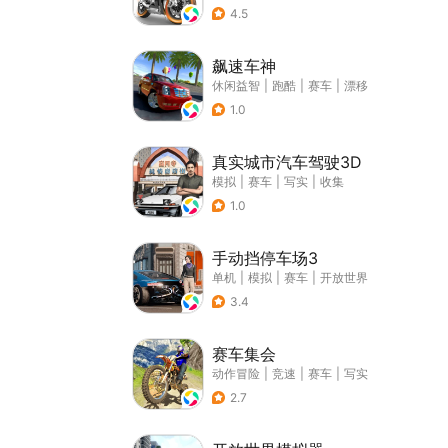
4.5
飙速车神
休闲益智
|
跑酷
|
赛车
|
漂移
1.0
真实城市汽车驾驶3D
模拟
|
赛车
|
写实
|
收集
1.0
手动挡停车场3
单机
|
模拟
|
赛车
|
开放世界
3.4
赛车集会
动作冒险
|
竞速
|
赛车
|
写实
2.7