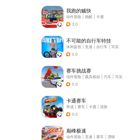
我跑的贼快
动作冒险
|
跑酷
|
卡通
3.0
不可能的自行车特技
休闲益智
|
竞速
|
自行车
|
写实
0.0
赛车挑战赛
动作冒险
|
载具模拟
|
汽车
|
写实
0.0
卡通赛车
养成
|
赛车
|
卡通
|
清新
0.0
巅峰极速
动作冒险
|
竞速
|
赛车
|
漂移