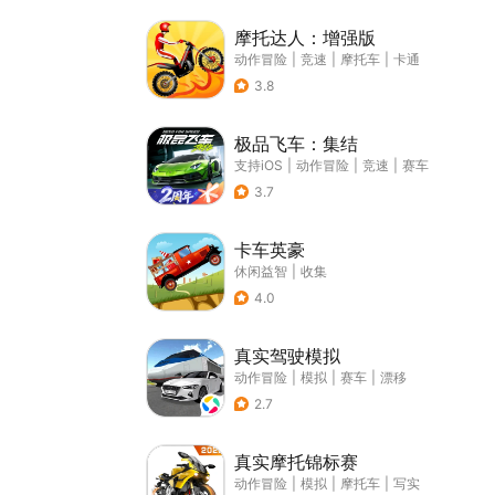
摩托达人：增强版
动作冒险
|
竞速
|
摩托车
|
卡通
3.8
极品飞车：集结
支持iOS
|
动作冒险
|
竞速
|
赛车
3.7
卡车英豪
休闲益智
|
收集
4.0
真实驾驶模拟
动作冒险
|
模拟
|
赛车
|
漂移
2.7
真实摩托锦标赛
动作冒险
|
模拟
|
摩托车
|
写实