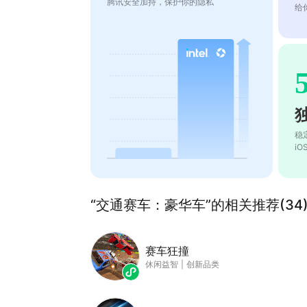
腾讯安全加持，保护你的隐私
给
稳
i
“交通赛车：豪华车”的相关推荐(34
赛车狂撞
休闲益智
|
创新品类