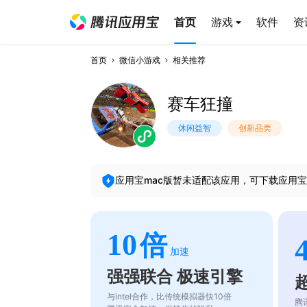
首页
游戏
软件
资
首页
微信小游戏
相关推荐
赛车狂撞
休闲益智
创新品类
应用宝mac版暂未适配该应用，可下载应用宝
10
倍
加速
强强联合 极速引擎
与intel合作，比传统模拟器快10倍
腾