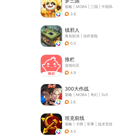
梦三国
策略
|
MOBA
|
三国
|
中国风
3.8
镇邪人
角色扮演
|
动作冒险
0.0
推栏
游戏社区
4.9
300大作战
策略
|
MOBA
|
奇幻
|
5v5
2.8
坦克前线
策略
|
卡牌
|
军事
|
战术竞技
4.5