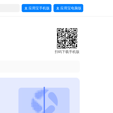
应用宝
手机版
应用宝
电脑版
扫码下载手机版