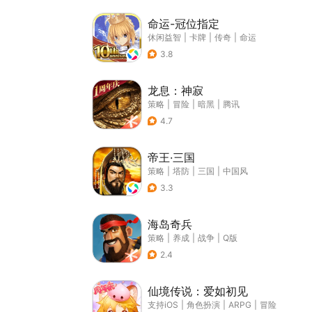
命运-冠位指定
休闲益智
|
卡牌
|
传奇
|
命运
3.8
龙息：神寂
策略
|
冒险
|
暗黑
|
腾讯
4.7
帝王·三国
策略
|
塔防
|
三国
|
中国风
3.3
海岛奇兵
策略
|
养成
|
战争
|
Q版
2.4
仙境传说：爱如初见
支持iOS
|
角色扮演
|
ARPG
|
冒险