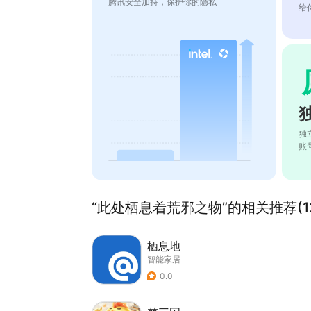
腾讯安全加持，保护你的隐私
给
独
账
“此处栖息着荒邪之物”的相关推荐(1
栖息地
智能家居
0.0