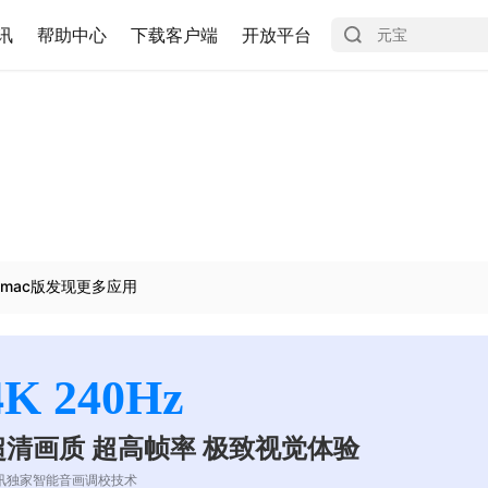
讯
帮助中心
下载客户端
开放平台
mac版发现更多应用
4K 240Hz
超清画质 超高帧率 极致视觉体验
讯独家智能音画调校技术