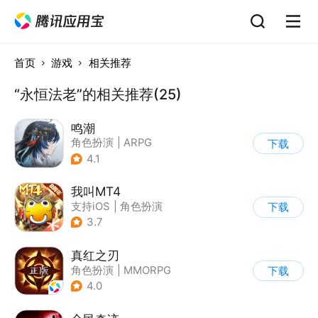
首页
游戏
相关推荐
“永恒法老”的相关推荐(25)
鸣潮
角色扮演
|
ARPG
下载
|
冒险
|
开放世界
4.1
我叫MT4
支持iOS
|
角色扮演
下载
|
ARPG
|
奇幻
3.7
真红之刃
角色扮演
|
MMORPG
下载
|
魔法
|
自由交易
4.0