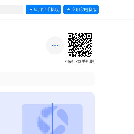
应用宝
手机版
应用宝
电脑版
扫码下载手机版