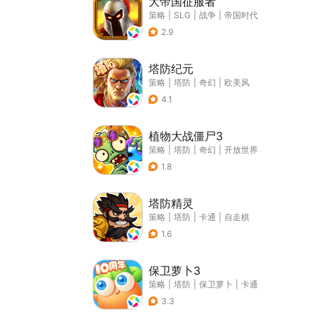
大帝国征服者
策略
|
SLG
|
战争
|
帝国时代
2.9
塔防纪元
策略
|
塔防
|
奇幻
|
欧美风
4.1
植物大战僵尸3
策略
|
塔防
|
奇幻
|
开放世界
1.8
塔防精灵
策略
|
塔防
|
卡通
|
自走棋
1.6
保卫萝卜3
策略
|
塔防
|
保卫萝卜
|
卡通
3.3