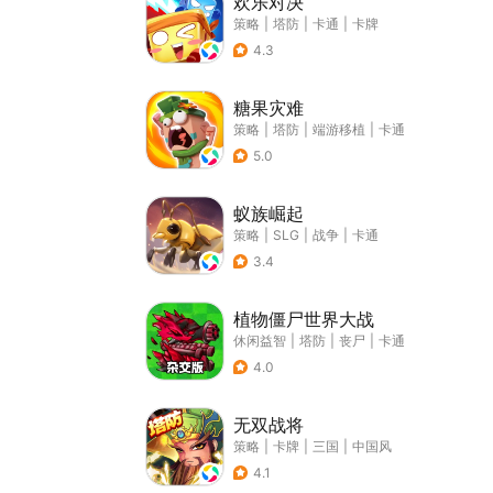
欢乐对决
策略
|
塔防
|
卡通
|
卡牌
4.3
糖果灾难
策略
|
塔防
|
端游移植
|
卡通
5.0
蚁族崛起
策略
|
SLG
|
战争
|
卡通
3.4
植物僵尸世界大战
休闲益智
|
塔防
|
丧尸
|
卡通
4.0
无双战将
策略
|
卡牌
|
三国
|
中国风
4.1