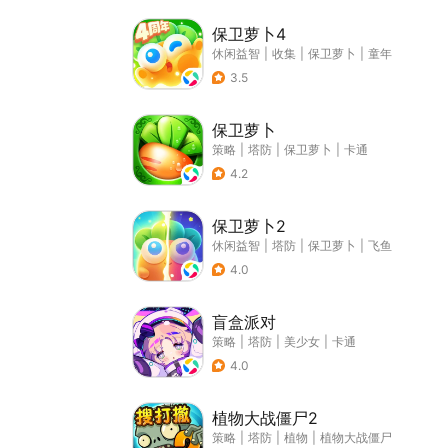
保卫萝卜4
休闲益智
|
收集
|
保卫萝卜
|
童年
3.5
保卫萝卜
策略
|
塔防
|
保卫萝卜
|
卡通
4.2
保卫萝卜2
休闲益智
|
塔防
|
保卫萝卜
|
飞鱼
4.0
盲盒派对
策略
|
塔防
|
美少女
|
卡通
4.0
植物大战僵尸2
策略
|
塔防
|
植物
|
植物大战僵尸