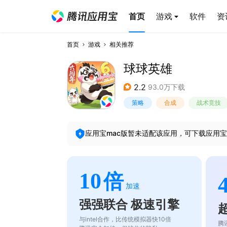
首页
游戏
软件
资
首页
游戏
相关推荐
球球英雄
2.2
93.0万下载
策略
合成
战术竞技
应用宝mac版暂未适配该应用，可下载应用宝
10
倍
加速
强强联合 极速引擎
与intel合作，比传统模拟器快10倍
腾