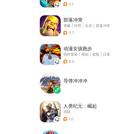
3.1
部落冲突
策略
|
经营
|
生存
|
部落冲突
3.7
动漫女孩跑步
动作冒险
|
模拟
|
冒险
|
日系
0.0
导弹冲冲冲
人类纪元：崛起
塔防
1.0