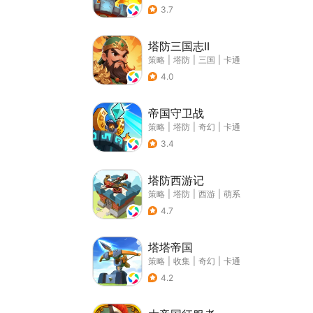
3.7
塔防三国志II
策略
|
塔防
|
三国
|
卡通
4.0
帝国守卫战
策略
|
塔防
|
奇幻
|
卡通
3.4
塔防西游记
策略
|
塔防
|
西游
|
萌系
4.7
塔塔帝国
策略
|
收集
|
奇幻
|
卡通
4.2