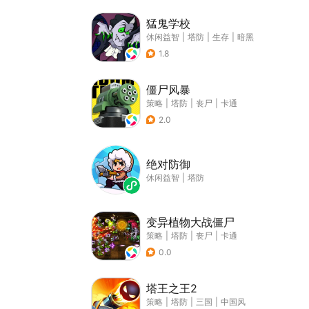
猛鬼学校
休闲益智
|
塔防
|
生存
|
暗黑
1.8
僵尸风暴
策略
|
塔防
|
丧尸
|
卡通
2.0
绝对防御
休闲益智
|
塔防
变异植物大战僵尸
策略
|
塔防
|
丧尸
|
卡通
0.0
塔王之王2
策略
|
塔防
|
三国
|
中国风