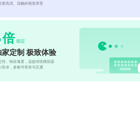
你更高清、流畅的视觉享受
5
倍
稳定
独家定制 极致体验
定性、响应速度，远超传统模拟器
OS/安卓，多账号登录与互通