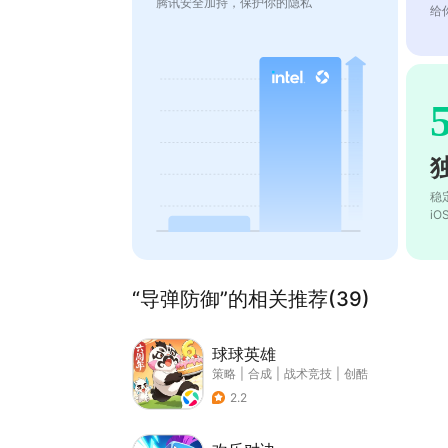
腾讯安全加持，保护你的隐私
给
稳
i
“导弹防御”的相关推荐(39)
球球英雄
策略
|
合成
|
战术竞技
|
创酷
2.2