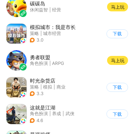
碳碳岛
马上玩
休闲益智
|
经营
模拟城市：我是市长
策略
|
城市经营
下载
|
模拟城市
|
开放世界
3.0
勇者联盟
马上玩
角色扮演
|
ARPG
时光杂货店
策略
|
模拟
|
商业
下载
|
童年
3.3
这就是江湖
角色扮演
|
养成
|
武侠
下载
|
文字游戏
4.6