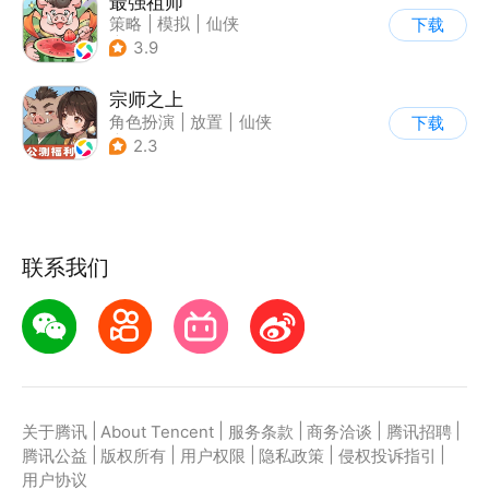
最强祖师
策略
|
模拟
|
仙侠
下载
|
中国风
3.9
宗师之上
角色扮演
|
放置
|
仙侠
下载
|
剧情
2.3
联系我们
|
|
|
|
|
关于腾讯
About Tencent
服务条款
商务洽谈
腾讯招聘
|
|
|
|
|
腾讯公益
版权所有
用户权限
隐私政策
侵权投诉指引
用户协议