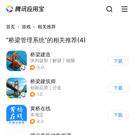
首页
游戏
相关推荐
“桥梁管理系统”的相关推荐(4)
桥梁建造
休闲益智
|
解谜
|
烧脑
下载
|
清新
3.0
桥梁建筑师
创新品类
|
沙盒
下载
|
学习教育
|
卡通
1.0
黄桥在线
本地宝
下载
4.3