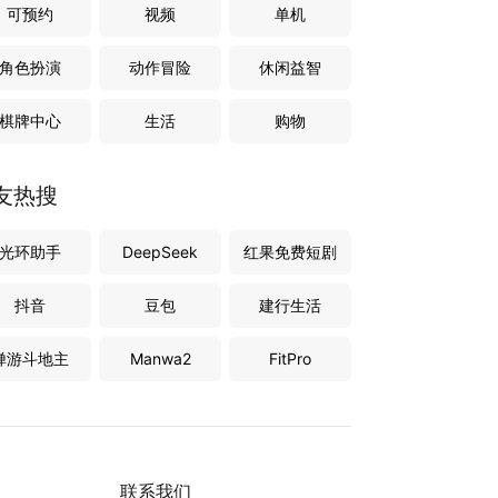
可预约
视频
单机
角色扮演
动作冒险
休闲益智
棋牌中心
生活
购物
友热搜
光环助手
DeepSeek
红果免费短剧
抖音
豆包
建行生活
禅游斗地主
Manwa2
FitPro
联系我们