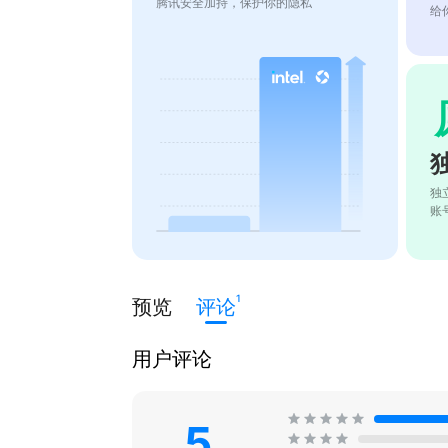
腾讯安全加持，保护你的隐私
给
独
账
1
预览
评论
用户评论
5