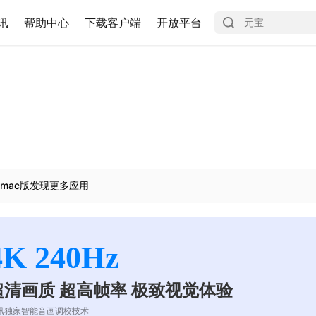
讯
帮助中心
下载客户端
开放平台
mac版发现更多应用
4K 240Hz
超清画质 超高帧率 极致视觉体验
讯独家智能音画调校技术