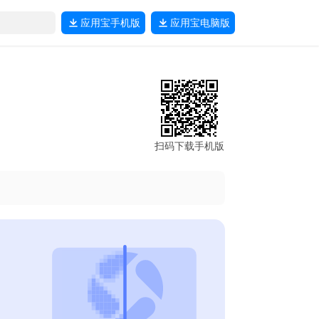
应用宝
手机版
应用宝
电脑版
扫码下载手机版