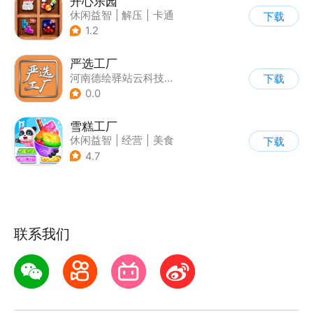
开心乐园
休闲益智
|
解压
|
卡通
下载
1.2
严选工厂
河南德绘驿站云科技有限公司
下载
0.0
雪糕工厂
休闲益智
|
经营
|
美食
下载
|
宝宝巴士
4.7
联系我们