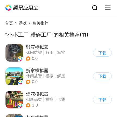
首页
游戏
相关推荐
“小小工厂-粉碎工厂”的相关推荐(11)
毁灭模拟器
休闲益智
|
解压
|
写实
下载
0.0
拆家模拟器
休闲益智
|
模拟
|
解压
下载
|
写实
0.0
烟花模拟器
创新品类
|
模拟
|
卡通
下载
|
休闲益智
3.3