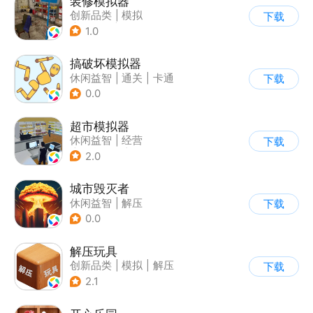
装修模拟器
创新品类
|
模拟
下载
|
女性向
|
写实
1.0
搞破坏模拟器
休闲益智
|
通关
|
卡通
下载
0.0
超市模拟器
休闲益智
|
经营
下载
|
文字游戏
|
模拟
2.0
城市毁灭者
休闲益智
|
解压
下载
0.0
解压玩具
创新品类
|
模拟
|
解压
下载
|
卡通
2.1