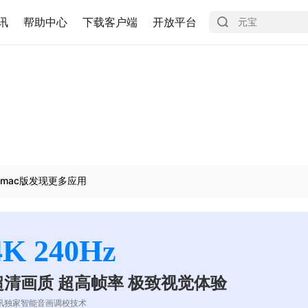
讯
帮助中心
下载客户端
开放平台
mac版发现更多应用
4K 240Hz
超清画质 超高帧率 极致视觉体验
讯独家智能音画调校技术