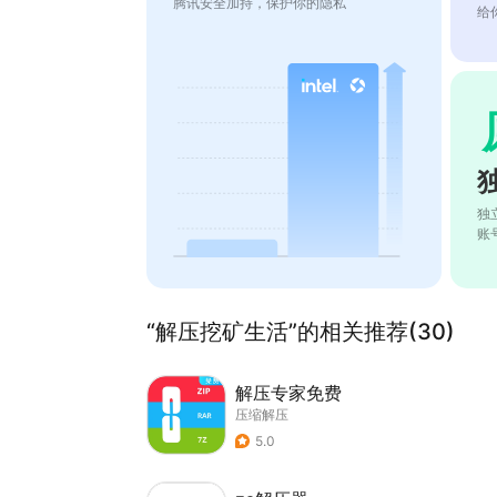
腾讯安全加持，保护你的隐私
给
独
账
“解压挖矿生活”的相关推荐(30)
解压专家免费
压缩解压
5.0