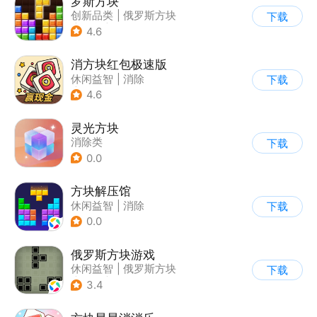
罗斯方块
创新品类
|
俄罗斯方块
下载
|
脑洞
|
多比特
4.6
消方块红包极速版
休闲益智
|
消除
下载
|
积分网赚
4.6
灵光方块
消除类
下载
0.0
方块解压馆
休闲益智
|
消除
下载
0.0
俄罗斯方块游戏
休闲益智
|
俄罗斯方块
下载
|
童年
|
消除
3.4