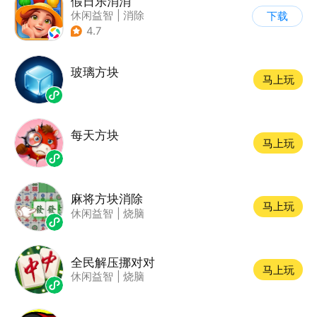
假日乐消消
休闲益智
|
消除
下载
|
乐元素
4.7
玻璃方块
马上玩
每天方块
马上玩
麻将方块消除
马上玩
休闲益智
|
烧脑
全民解压挪对对
马上玩
休闲益智
|
烧脑