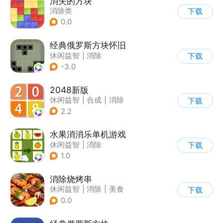
消失的方块
消除类
下载
0.0
经典俄罗斯方块怀旧
休闲益智
|
消除
下载
|
俄罗斯方块
-3.0
2048新版
休闲益智
|
合成
|
消除
下载
|
2048
2.2
水果消消乐单机游戏
休闲益智
|
消除
下载
1.0
消除烧烤串
休闲益智
|
消除
|
美食
下载
|
清新
0.0