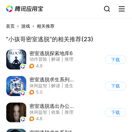
首页
游戏
相关推荐
“小孩哥密室逃脱”的相关推荐(23)
密室逃脱探索地库6
动作冒险
|
解谜
|
推理
下载
|
欧美风
4.9
密室逃脱求生系列2极限密探
休闲益智
|
解谜
|
逃生
下载
|
密室逃脱
5.0
密室逃脱逃出办公室3
休闲益智
|
收集
|
推理
下载
|
密室逃脱
4.8