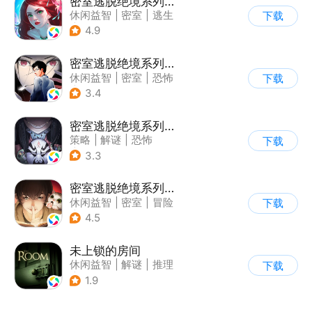
密室逃脱绝境系列4迷失森林
休闲益智
|
密室
|
逃生
下载
|
密室逃脱
4.9
密室逃脱绝境系列9无人医院
休闲益智
|
密室
|
恐怖
下载
|
密室逃脱
3.4
密室逃脱绝境系列8酒店惊魂
策略
|
解谜
|
恐怖
下载
|
密室逃脱
3.3
密室逃脱绝境系列3画仙奇缘
休闲益智
|
密室
|
冒险
下载
|
密室逃脱
4.5
未上锁的房间
休闲益智
|
解谜
|
推理
下载
|
端游移植
1.9