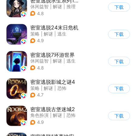
密室逃脱求生系列1极地冒险
休闲益智
|
解谜
|
推理
下载
|
密室逃脱
4.8
密室逃脱24末日危机
策略
|
解谜
|
逃生
下载
|
密室逃脱
4.9
密室逃脱7环游世界
休闲益智
|
解谜
|
逃生
下载
|
密室逃脱
4.8
密室逃脱影城之谜4
策略
|
解谜
|
恐怖
下载
|
密室逃脱
4.7
密室逃脱古堡迷城2
角色扮演
|
解谜
|
恐怖
下载
|
密室逃脱
4.9