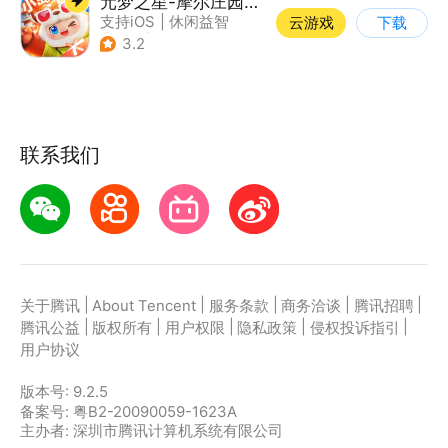
元梦之星-摩尔庄园联动
支持iOS
|
休闲益智
云游戏
下载
|
PvP
|
派对游戏
3.2
联系我们
|
|
|
|
|
关于腾讯
About Tencent
服务条款
商务洽谈
腾讯招聘
|
|
|
|
|
腾讯公益
版权所有
用户权限
隐私政策
侵权投诉指引
用户协议
版本号:
9.2.5
备案号: 粤B2-20090059-1623A
主办者: 深圳市腾讯计算机系统有限公司