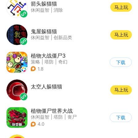
箭头躲猫猫
马上玩
休闲益智
|
消除
鬼屋躲猫猫
马上玩
休闲益智
|
创新品类
植物大战僵尸3
策略
|
塔防
|
奇幻
下载
|
开放世界
1.8
太空人躲猫猫
马上玩
植物僵尸世界大战
休闲益智
|
塔防
|
丧尸
下载
|
卡通
4.0