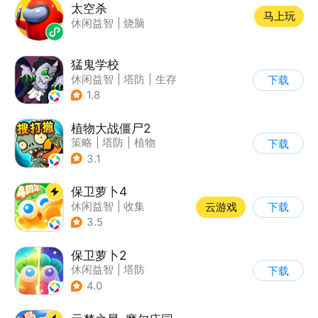
太空杀
马上玩
休闲益智
|
烧脑
猛鬼学校
休闲益智
|
塔防
|
生存
下载
|
暗黑
1.8
植物大战僵尸2
策略
|
塔防
|
植物
下载
|
植物大战僵尸
3.1
保卫萝卜4
休闲益智
|
收集
云游戏
下载
|
保卫萝卜
|
童年
3.5
保卫萝卜2
休闲益智
|
塔防
下载
|
保卫萝卜
|
飞鱼
4.0