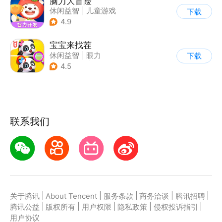
脑力大冒险
休闲益智
|
儿童游戏
下载
|
卡通
|
学习教育
4.9
宝宝来找茬
休闲益智
|
眼力
下载
|
宝宝巴士
|
儿童游戏
4.5
联系我们
|
|
|
|
|
关于腾讯
About Tencent
服务条款
商务洽谈
腾讯招聘
|
|
|
|
|
腾讯公益
版权所有
用户权限
隐私政策
侵权投诉指引
用户协议