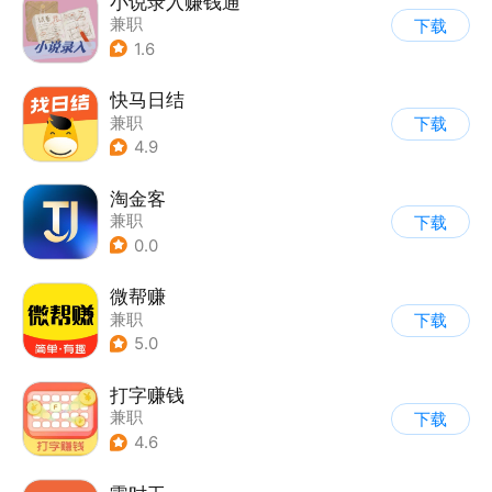
小说录入赚钱通
兼职
下载
1.6
快马日结
兼职
下载
4.9
淘金客
兼职
下载
0.0
微帮赚
兼职
下载
5.0
打字赚钱
兼职
下载
4.6