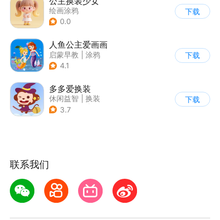
公主换装少女
绘画涂鸦
下载
0.0
人鱼公主爱画画
启蒙早教
|
涂鸦
下载
4.1
多多爱换装
休闲益智
|
换装
下载
|
儿童游戏
|
卡通
3.7
联系我们