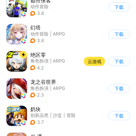
都市侠客
动作冒险
下载
|
第一人称射击
|
冒险
3.6
|
开放世界
幻塔
动作冒险
|
ARPG
下载
|
奇幻
|
开放世界
3.6
绝区零
角色扮演
|
ARPG
云游戏
下载
|
冒险
|
美少女
4.2
龙之谷世界
角色扮演
|
ARPG
下载
|
奇幻
|
开放世界
2.3
奶块
创新品类
|
沙盒
|
冒险
下载
|
开放世界
3.7