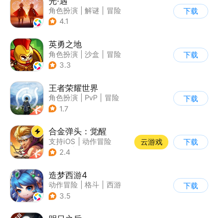
光·遇
角色扮演
|
解谜
|
冒险
下载
|
开放世界
4.1
英勇之地
角色扮演
|
沙盒
|
冒险
下载
|
steam游戏
3.3
王者荣耀世界
角色扮演
|
PvP
|
冒险
下载
|
开放世界
1.7
合金弹头：觉醒
支持iOS
|
动作冒险
云游戏
下载
|
射击
|
街机
2.4
造梦西游4
动作冒险
|
格斗
|
西游
下载
|
横版过关
3.5