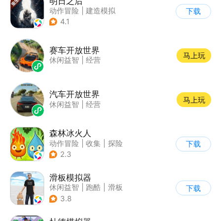
明日之后
动作冒险
|
建造模拟
下载
|
丧尸
|
明日之后
4.1
赛车开放世界
马上玩
休闲益智
|
经营
汽车开放世界
马上玩
休闲益智
|
经营
森林冰火人
动作冒险
|
收集
|
探险
下载
|
儿童游戏
2.3
滑板模拟器
休闲益智
|
跑酷
|
滑板
下载
|
卡通
3.8