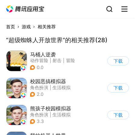
首页
游戏
相关推荐
“超级蜘蛛人开放世界”的相关推荐(28)
马桶人逆袭
动作冒险
|
射击
|
冒险
下载
|
像素风
0.0
校园恶搞模拟器
角色扮演
|
生活模拟
下载
|
写实
2.0
熊孩子校园模拟器
角色扮演
|
生活模拟
下载
|
写实
3.3