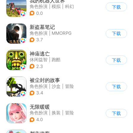
我的机器人世界
角色扮演
|
模拟
|
科幻
下载
|
卡通
0.0
新盗墓笔记
角色扮演
|
MMORPG
下载
|
冒险
|
盗墓笔记
3.7
神庙逃亡
休闲益智
|
跑酷
下载
|
欧美风
|
创梦天地
2.3
被尘封的故事
角色扮演
|
沙盒
|
冒险
下载
|
开放世界
3.4
无限暖暖
角色扮演
|
换装
|
冒险
下载
|
开放世界
4.0