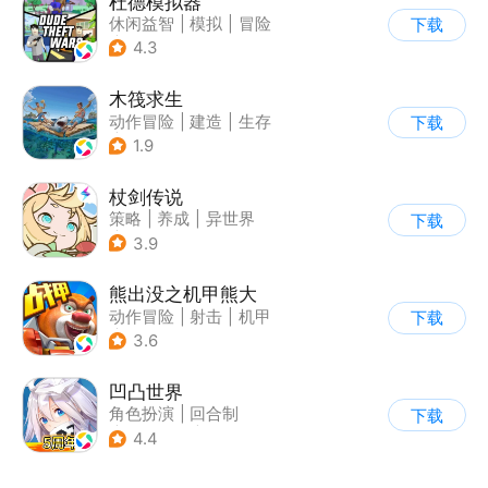
杜德模拟器
休闲益智
|
模拟
|
冒险
下载
|
写实
4.3
木筏求生
动作冒险
|
建造
|
生存
下载
|
写实
1.9
杖剑传说
策略
|
养成
|
异世界
下载
|
二次元
3.9
熊出没之机甲熊大
动作冒险
|
射击
|
机甲
下载
|
熊出没
3.6
凹凸世界
角色扮演
|
回合制
下载
|
动漫改编
|
凹凸世界
4.4