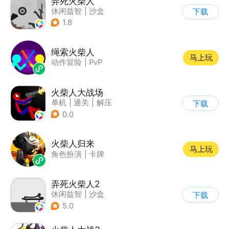
弄死火柴人
休闲益智
|
沙盒
下载
|
火柴人
1.8
绳索火柴人
马上玩
动作冒险
|
PvP
火柴人大战场
单机
|
通关
|
解压
下载
|
火柴人
0.0
火柴人归来
马上玩
角色扮演
|
卡牌
弄死火柴人2
休闲益智
|
沙盒
下载
5.0