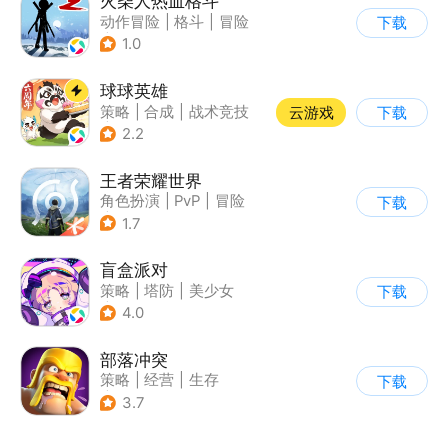
火柴人热血格斗
动作冒险
|
格斗
|
冒险
下载
|
火柴人
1.0
球球英雄
策略
|
合成
|
战术竞技
云游戏
下载
|
创酷
2.2
王者荣耀世界
角色扮演
|
PvP
|
冒险
下载
|
开放世界
1.7
盲盒派对
策略
|
塔防
|
美少女
下载
|
卡通
4.0
部落冲突
策略
|
经营
|
生存
下载
|
部落冲突
3.7