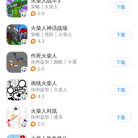
火柴人战斗3
策略
|
火柴人
下载
|
指动网络
0.0
火柴人神话战场
策略
|
塔防
|
火柴人
下载
|
休闲益智
4.3
作死火柴人
休闲益智
|
跑酷
|
卡通
下载
|
62游戏
0.0
画线火柴人
休闲益智
|
火柴人
下载
|
DIY
4.3
火柴人对战
休闲益智
|
通关
下载
|
火柴人
0.0