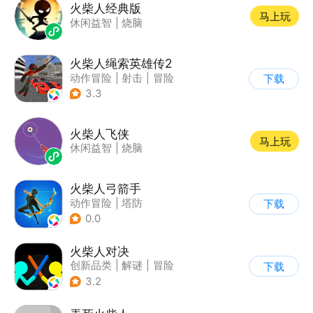
火柴人经典版
马上玩
休闲益智
|
烧脑
火柴人绳索英雄传2
动作冒险
|
射击
|
冒险
下载
|
开放世界
3.3
火柴人飞侠
马上玩
休闲益智
|
烧脑
火柴人弓箭手
动作冒险
|
塔防
下载
|
火柴人
|
休闲益智
0.0
火柴人对决
创新品类
|
解谜
|
冒险
下载
|
挑战破纪录
3.2