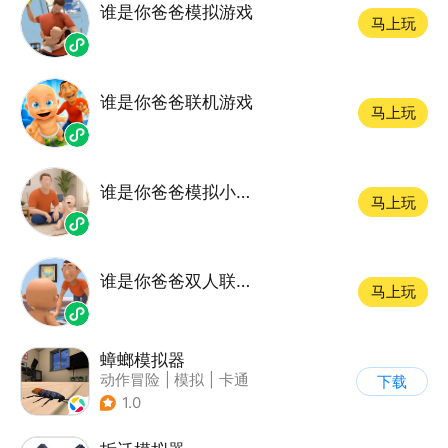
谁是你爸爸模拟游戏
马上玩
谁是你爸爸联机游戏
马上玩
谁是你爸爸模拟小游戏
马上玩
谁是你爸爸双人联机游戏
马上玩
蟑螂模拟器
动作冒险
|
模拟
|
卡通
下载
|
角色扮演
1.0