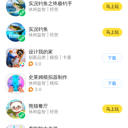
实况钓鱼之终极钓手
马上玩
休闲益智
|
经营
实况钓鱼
马上玩
休闲益智
|
经营
设计我的家
创新品类
|
模拟
|
卡通
下载
|
休闲益智
0.0
史莱姆模拟器制作
休闲益智
|
模拟
下载
|
史莱姆
|
卡通
3.0
熊猫餐厅
马上玩
休闲益智
|
经营