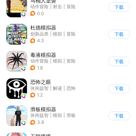
马桶人逆袭
动作冒险
|
射击
|
冒险
下载
|
像素风
0.0
杜德模拟器
创新品类
|
模拟
|
冒险
下载
|
写实
4.3
毒液模拟器
动作冒险
|
模拟
|
冒险
下载
1.8
恐怖之眼
休闲益智
|
解谜
|
恐怖
下载
|
单机
1.2
滑板模拟器
休闲益智
|
模拟
|
滑板
下载
|
卡通
3.8