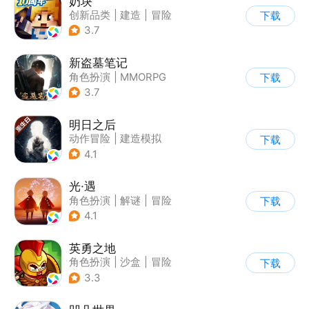
奶块
创新品类
|
建造
|
冒险
下载
|
开放世界
3.7
新盗墓笔记
角色扮演
|
MMORPG
下载
|
冒险
|
盗墓笔记
3.7
明日之后
动作冒险
|
建造模拟
下载
|
丧尸
|
明日之后
4.1
光·遇
角色扮演
|
解谜
|
冒险
下载
|
开放世界
4.1
英勇之地
角色扮演
|
沙盒
|
冒险
下载
|
steam游戏
3.3