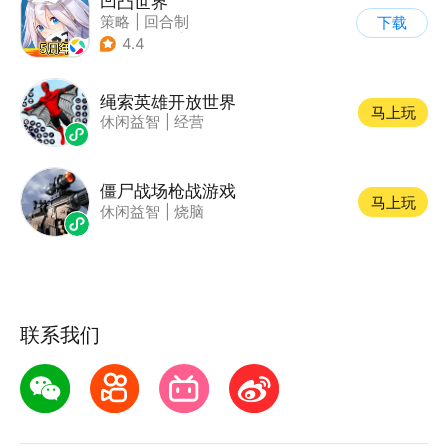
凹凸世界
策略
|
回合制
下载
|
动漫改编
|
凹凸世界
4.4
绳索英雄开放世界
马上玩
休闲益智
|
经营
僵尸战场枪战游戏
马上玩
休闲益智
|
烧脑
联系我们