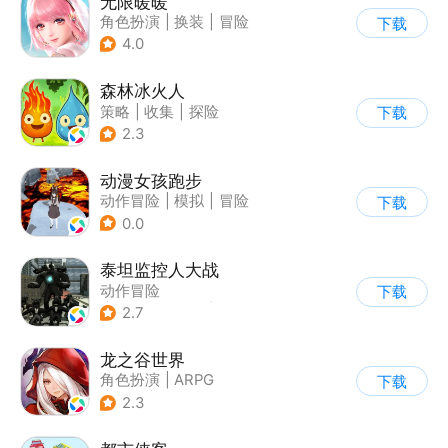
无限暖暖
角色扮演
|
换装
|
冒险
下载
|
开放世界
4.0
森林冰火人
策略
|
收集
|
探险
下载
|
儿童游戏
2.3
动漫女孩跑步
动作冒险
|
模拟
|
冒险
下载
|
二次元
0.0
泰坦监控人大战
动作冒险
下载
|
第一人称射击
|
冒险
2.7
|
开放世界
龙之谷世界
角色扮演
|
ARPG
下载
|
奇幻
|
开放世界
2.3