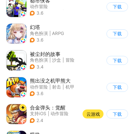
都市侠客
动作冒险
下载
|
第一人称射击
|
冒险
3.6
|
开放世界
幻塔
角色扮演
|
ARPG
下载
|
奇幻
|
开放世界
3.6
被尘封的故事
角色扮演
|
沙盒
|
冒险
下载
|
开放世界
3.4
熊出没之机甲熊大
动作冒险
|
射击
|
机甲
下载
|
熊出没
3.6
合金弹头：觉醒
支持iOS
|
动作冒险
云游戏
下载
|
射击
|
街机
2.4