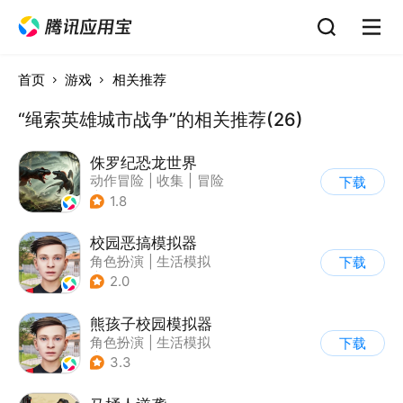
首页
游戏
相关推荐
“绳索英雄城市战争”的相关推荐(26)
侏罗纪恐龙世界
动作冒险
|
收集
|
冒险
下载
|
写实
1.8
校园恶搞模拟器
角色扮演
|
生活模拟
下载
|
写实
2.0
熊孩子校园模拟器
角色扮演
|
生活模拟
下载
|
写实
3.3