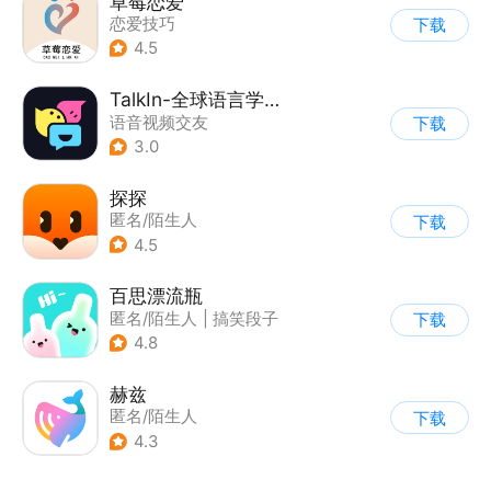
草莓恋爱
恋爱技巧
下载
4.5
TalkIn-全球语言学习社交
语音视频交友
下载
3.0
探探
匿名/陌生人
下载
4.5
百思漂流瓶
匿名/陌生人
|
搞笑段子
下载
4.8
赫兹
匿名/陌生人
下载
|
语音视频交友
4.3