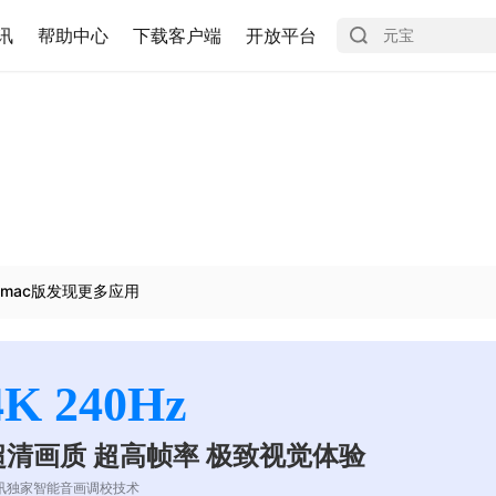
讯
帮助中心
下载客户端
开放平台
mac版发现更多应用
4K 240Hz
超清画质 超高帧率 极致视觉体验
讯独家智能音画调校技术