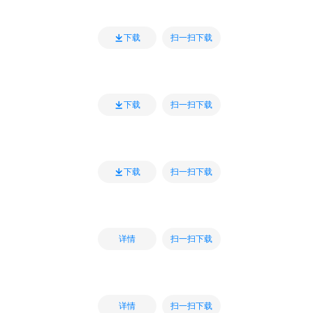
扫一扫下载
下载
扫一扫下载
下载
扫一扫下载
下载
扫一扫下载
详情
扫一扫下载
详情