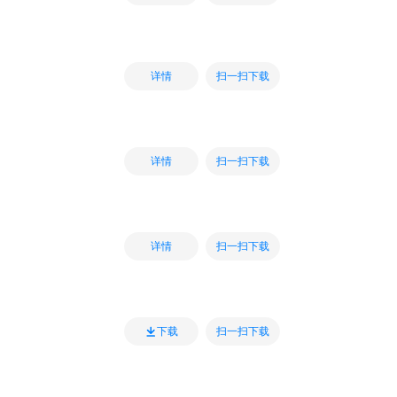
扫一扫下载
详情
扫一扫下载
详情
扫一扫下载
详情
扫一扫下载
下载