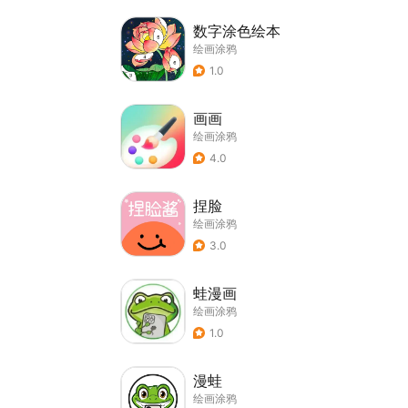
数字涂色绘本
绘画涂鸦
1.0
画画
绘画涂鸦
4.0
捏脸
绘画涂鸦
3.0
蛙漫画
绘画涂鸦
1.0
漫蛙
绘画涂鸦