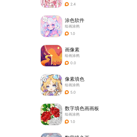
2.4
涂色软件
绘画涂鸦
1.0
画像素
绘画涂鸦
0.0
像素填色
绘画涂鸦
5.0
数字填色画画板
绘画涂鸦
1.0