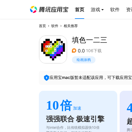
首页
游戏
软件
资
首页
软件
相关推荐
填色一二三
0.0
106下载
绘画涂鸦
应用宝mac版暂未适配该应用，可下载应用宝
10
倍
加速
强强联合 极速引擎
与intel合作，比传统模拟器快10倍
腾