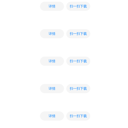
扫一扫下载
详情
扫一扫下载
详情
扫一扫下载
详情
扫一扫下载
详情
扫一扫下载
详情