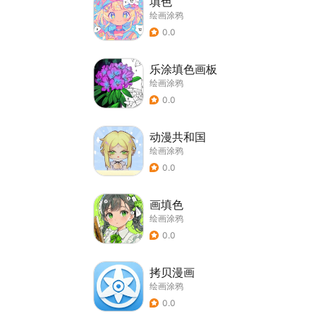
填色
绘画涂鸦
0.0
乐涂填色画板
绘画涂鸦
0.0
动漫共和国
绘画涂鸦
0.0
画填色
绘画涂鸦
0.0
拷贝漫画
绘画涂鸦
0.0