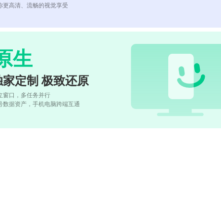
你更高清、流畅的视觉享受
原生
独家定制 极致还原
立窗口，多任务并行
号数据资产，手机电脑跨端互通