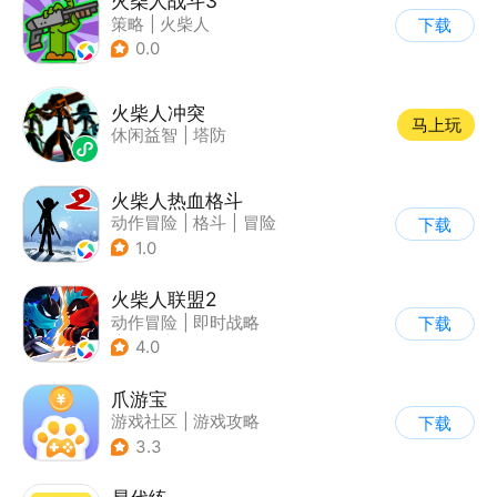
火柴人战斗3
策略
|
火柴人
下载
|
指动网络
0.0
火柴人冲突
马上玩
休闲益智
|
塔防
火柴人热血格斗
动作冒险
|
格斗
|
冒险
下载
|
火柴人
1.0
火柴人联盟2
动作冒险
|
即时战略
下载
|
冒险
|
横版过关
4.0
爪游宝
游戏社区
|
游戏攻略
下载
3.3