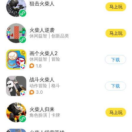
狙击火柴人
马上玩
火柴人逆袭
马上玩
休闲益智
|
创新品类
画个火柴人2
休闲益智
|
冒险
下载
|
火柴人
|
单机
1.8
战斗火柴人
动作冒险
|
格斗
下载
|
横版过关
|
热血
3.0
火柴人归来
马上玩
角色扮演
|
卡牌