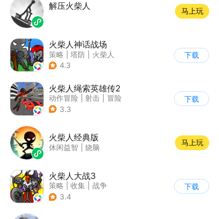
解压火柴人
马上玩
火柴人神话战场
策略
|
塔防
|
火柴人
下载
|
休闲益智
4.3
火柴人绳索英雄传2
动作冒险
|
射击
|
冒险
下载
|
开放世界
3.3
火柴人经典版
马上玩
休闲益智
|
烧脑
火柴人大战3
策略
|
收集
|
战争
下载
|
火柴人
3.4