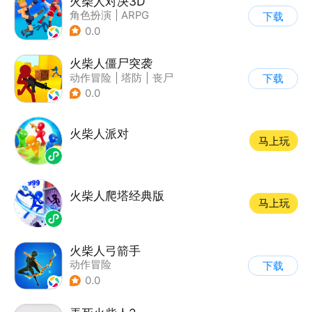
火柴人对决3D
角色扮演
|
ARPG
下载
|
冒险
|
挑战破纪录
0.0
火柴人僵尸突袭
动作冒险
|
塔防
|
丧尸
下载
|
挑战破纪录
0.0
火柴人派对
马上玩
火柴人爬塔经典版
马上玩
火柴人弓箭手
动作冒险
下载
|
第三人称射击
0.0
|
火柴人
|
休闲益智