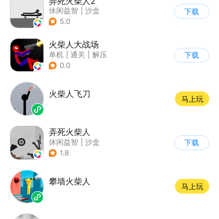
弄死火柴人2
休闲益智
|
沙盒
下载
5.0
火柴人大战场
单机
|
通关
|
解压
下载
|
火柴人
0.0
火柴人飞刀
马上玩
弄死火柴人
休闲益智
|
沙盒
下载
|
火柴人
1.8
攀墙火柴人
马上玩