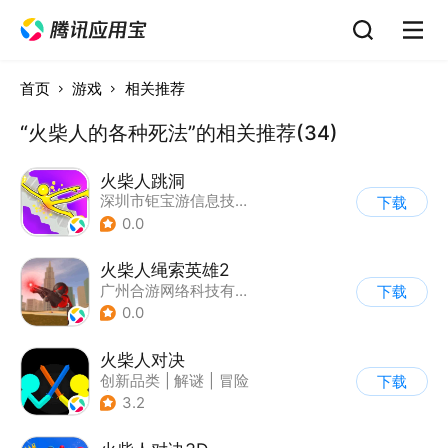
首页
游戏
相关推荐
“火柴人的各种死法”的相关推荐(34)
火柴人跳洞
深圳市钜宝游信息技术有限公司
下载
0.0
火柴人绳索英雄2
广州合游网络科技有限公司
下载
0.0
火柴人对决
创新品类
|
解谜
|
冒险
下载
|
挑战破纪录
3.2