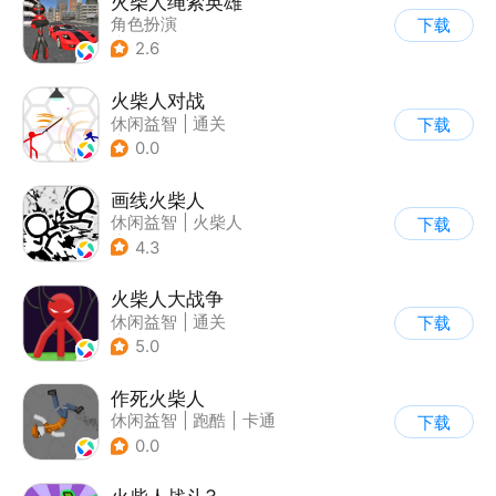
火柴人绳索英雄
角色扮演
下载
|
第三人称射击
2.6
|
火柴人
|
动作冒险
火柴人对战
休闲益智
|
通关
下载
|
火柴人
0.0
画线火柴人
休闲益智
|
火柴人
下载
|
DIY
4.3
火柴人大战争
休闲益智
|
通关
下载
|
火柴人
5.0
作死火柴人
休闲益智
|
跑酷
|
卡通
下载
|
62游戏
0.0