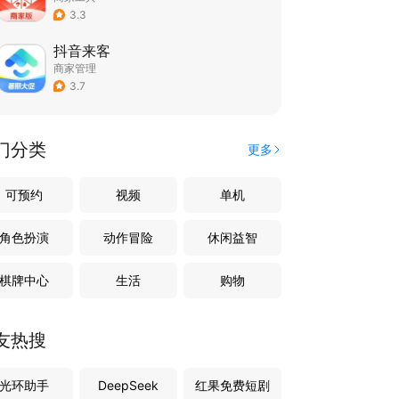
3.3
抖音来客
商家管理
3.7
门分类
更多
可预约
视频
单机
角色扮演
动作冒险
休闲益智
棋牌中心
生活
购物
友热搜
光环助手
DeepSeek
红果免费短剧