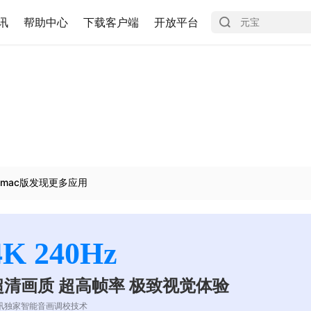
讯
帮助中心
下载客户端
开放平台
mac版发现更多应用
4K 240Hz
超清画质 超高帧率 极致视觉体验
讯独家智能音画调校技术