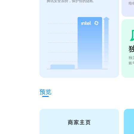
腾讯安全加持，保护你的隐私
给
独
账
预览