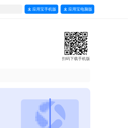
应用宝
手机版
应用宝
电脑版
扫码下载手机版