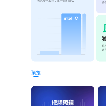
腾讯安全加持，保护你的隐私
给
独
账
预览