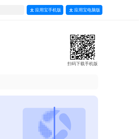
应用宝
手机版
应用宝
电脑版
扫码下载手机版