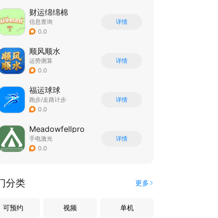
财运绵绵棉
信息查询
详情
0.0
顺风顺水
运势测算
详情
0.0
福运球球
跑步/走路计步
详情
0.0
Meadowfellpro
手电激光
详情
0.0
门分类
更多
可预约
视频
单机