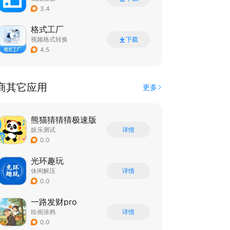
3.4
格式工厂
视频格式转换
下载
4.5
商其它应用
更多
熊猫猜猜猜极速版
娱乐测试
详情
0.0
光环趣玩
休闲解压
详情
0.0
一路发财pro
绘画涂鸦
详情
0.0