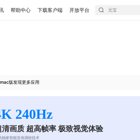
讯
帮助中心
下载客户端
开放平台
mac版发现更多应用
4K 240Hz
超清画质 超高帧率 极致视觉体验
讯独家智能音画调校技术